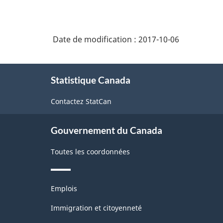
Date de modification :
2017-10-06
À
Statistique Canada
propos
de
Contactez StatCan
ce
site
Gouvernement du Canada
Toutes les coordonnées
Thèmes
Emplois
et
sujets
Immigration et citoyenneté