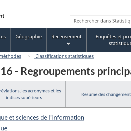
Passer
Passer
Passer
au
à
à
/
Recherche
Rechercher
contenu
« À
la
Government
dans
principal
propos
version
of
Statistique
de
HTML
ces
Géographie
Recensement
Enquêtes et p
Canada
Canada
ce
simplifiée
statistiqu
site »
 méthodes
Classifications statistiques
016 - Regroupements principa
réviations, les acronymes et les
Résumé des changement
indices supérieurs
ue et sciences de l'information
que