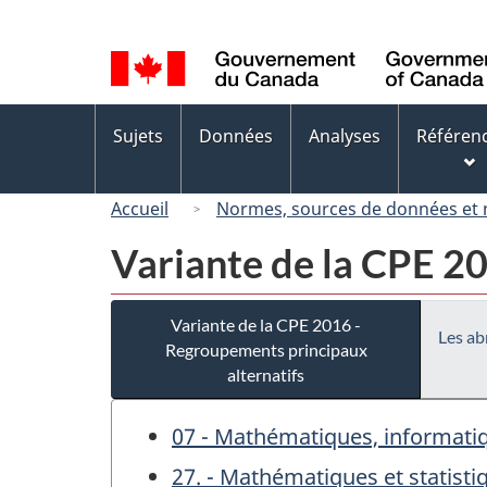
Sélection
de
la
langue
Menus
Sujets
Données
Analyses
Référen
des
sujets
Accueil
Normes, sources de données et
Variante de la CPE 2
Variante de la CPE 2016 -
Les ab
Regroupements principaux
alternatifs
07 - Mathématiques, informatiq
27. - Mathématiques et statisti