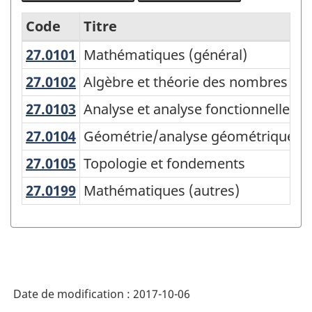
Code
Titre
27.0101
Mathématiques (général)
Mathématiques (général)
Variante
de
27.0102
Algèbre et théorie des nombres
Algèbre et théorie des nombres
la
27.0103
Analyse et analyse fonctionnelle
Analyse et analyse fonctionnelle
CPE
27.0104
Géométrie/analyse géométrique
Géométrie/analyse géométrique
2016
27.0105
Topologie et fondements
Topologie et fondements
-
27.0199
Mathématiques (autres)
Mathématiques (autres)
Regroupements
principaux
alternatifs
-
Structure
Date de modification :
2017-10-06
de