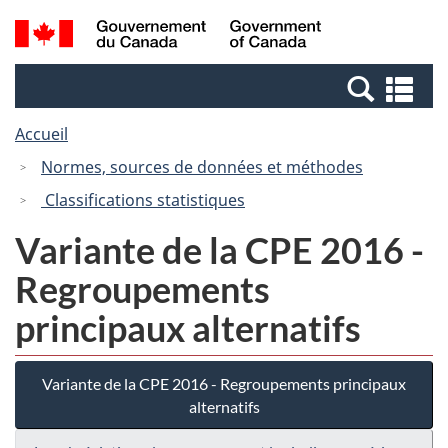
Passer
Passer
Recherche
/
au
à
et
Government
contenu
la
menus
of
Re
principal
version
Canada
et
HTML
Accueil
me
simplifiée
Normes, sources de données et méthodes
Classifications statistiques
Variante de la CPE 2016 -
Regroupements
principaux alternatifs
Variante de la CPE 2016 - Regroupements principaux
alternatifs