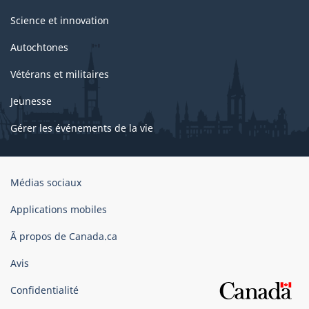
Science et innovation
Autochtones
Vétérans et militaires
Jeunesse
Gérer les événements de la vie
Organisation
Médias sociaux
du
gouvernement
Applications mobiles
du
Ã propos de Canada.ca
Canada
Avis
Confidentialité