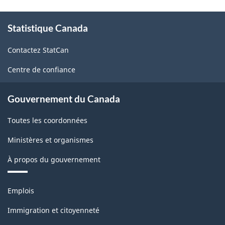
la
À
Statistique Canada
propos
classification
de
Contactez StatCan
ce
site
Centre de confiance
Gouvernement du Canada
Toutes les coordonnées
Ministères et organismes
À propos du gouvernement
Thèmes
Emplois
et
sujets
Immigration et citoyenneté