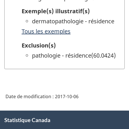
Exemple(s) illustratif(s)
dermatopathologie - résidence
Tous les exemples
Exclusion(s)
pathologie - résidence(60.0424)
Date de modification :
2017-10-06
À
Statistique Canada
propos
de