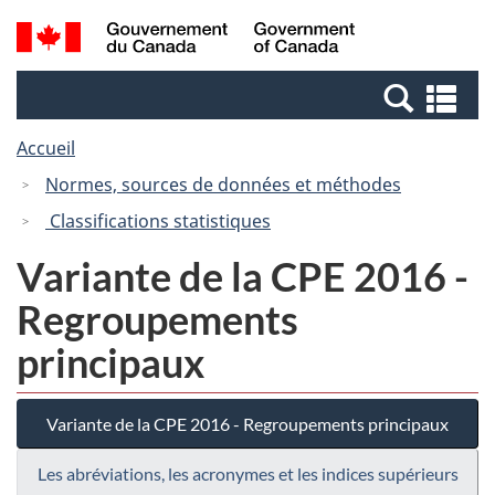
Passer
Passer
Recherche
/
au
à
et
Government
contenu
la
menus
of
Re
principal
version
Canada
et
HTML
Accueil
me
simplifiée
Normes, sources de données et méthodes
Classifications statistiques
Variante de la CPE 2016 -
Regroupements
principaux
Variante de la CPE 2016 - Regroupements principaux
Les abréviations, les acronymes et les indices supérieurs