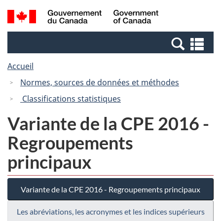
Passer
Passer
Recherche
/
au
à
et
Government
contenu
la
menus
of
Re
principal
version
Canada
et
HTML
Accueil
me
simplifiée
Normes, sources de données et méthodes
Classifications statistiques
Variante de la CPE 2016 -
Regroupements
principaux
Variante de la CPE 2016 - Regroupements principaux
Les abréviations, les acronymes et les indices supérieurs