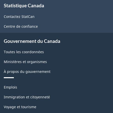
À
Statistique Canada
propos
de
Contactez StatCan
ce
site
Centre de confiance
Gouvernement du Canada
Toutes les coordonnées
Ministères et organismes
À propos du gouvernement
Thèmes
Emplois
et
sujets
Immigration et citoyenneté
Voyage et tourisme