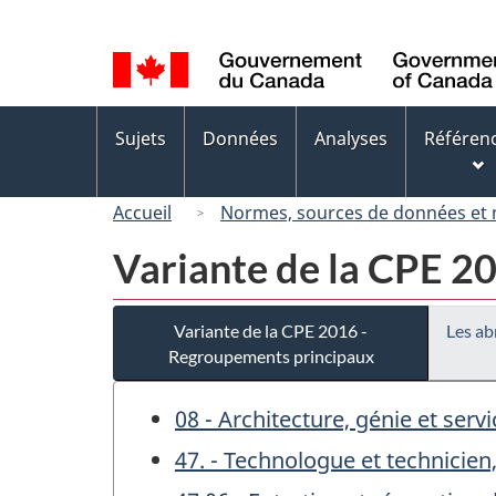
Sélection
de
la
langue
Menus
Sujets
Données
Analyses
Référen
des
sujets
Accueil
Normes, sources de données et
Variante de la CPE 2
Variante de la CPE 2016 -
Les ab
Regroupements principaux
08 - Architecture, génie et ser
47. - Technologue et technicie