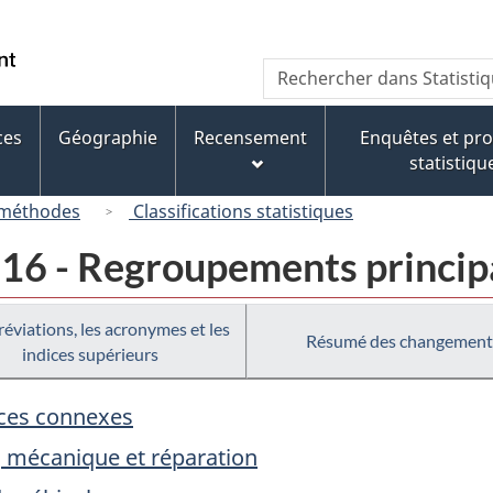
Passer
Passer
Passer
au
à
à
/
Recherche
Rechercher
contenu
« À
la
Government
dans
principal
propos
version
of
Statistique
de
HTML
ces
Géographie
Recensement
Enquêtes et p
Canada
Canada
ce
simplifiée
statistiqu
site »
 méthodes
Classifications statistiques
016 - Regroupements princi
réviations, les acronymes et les
Résumé des changement
indices supérieurs
vices connexes
n, mécanique et réparation