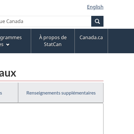
English
Recherche
rogrammes
À propos de
Canada.ca
es
StatCan
paux
s
Renseignements supplémentaires