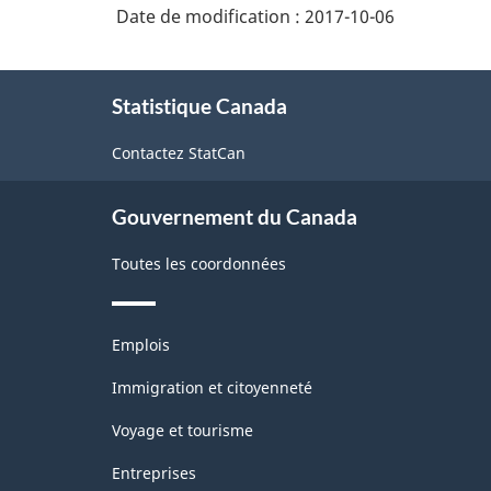
Date de modification :
2017-10-06
À
Statistique Canada
propos
de
Contactez StatCan
ce
site
Gouvernement du Canada
Toutes les coordonnées
Thèmes
Emplois
et
sujets
Immigration et citoyenneté
Voyage et tourisme
Entreprises