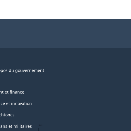
opos du gouvernement
nt et finance
nce et innovation
chtones
ans et militaires