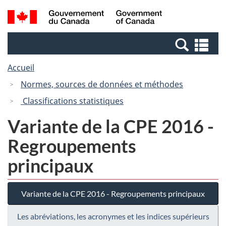
Passer
Passer
Recherche
/
au
à
et
Government
contenu
la
menus
of
Re
principal
version
Canada
et
HTML
Accueil
me
simplifiée
Normes, sources de données et méthodes
Classifications statistiques
Variante de la CPE 2016 -
Regroupements
principaux
Variante de la CPE 2016 - Regroupements principaux
Les abréviations, les acronymes et les indices supérieurs