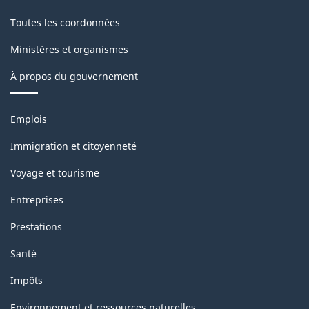
Toutes les coordonnées
Ministères et organismes
À propos du gouvernement
Thèmes
Emplois
et
sujets
Immigration et citoyenneté
Voyage et tourisme
Entreprises
Prestations
Santé
Impôts
Environnement et ressources naturelles