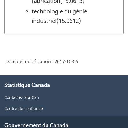
fabrication(15.0613)
technologie du génie
industriel(15.0612)
Date de modification :
2017-10-06
À
Statistique Canada
propos
de
Contactez StatCan
ce
site
Centre de confiance
Gouvernement du Canada