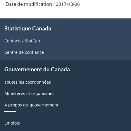
Date de modification :
2017-10-06
À
Statistique Canada
propos
de
Contactez StatCan
ce
site
Centre de confiance
Gouvernement du Canada
Toutes les coordonnées
Ministères et organismes
À propos du gouvernement
Thèmes
Emplois
et