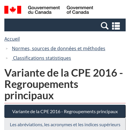
Passer
Passer
Recherche
/
au
à
et
Government
contenu
la
menus
of
Re
principal
version
Canada
et
HTML
Accueil
me
simplifiée
Normes, sources de données et méthodes
Classifications statistiques
Variante de la CPE 2016 -
Regroupements
principaux
Variante de la CPE 2016 - Regroupements principaux
Les abréviations, les acronymes et les indices supérieurs