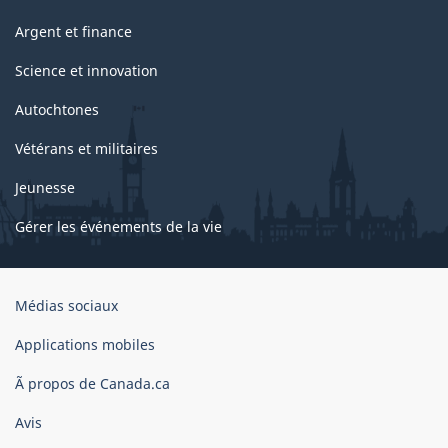
Argent et finance
Science et innovation
Autochtones
Vétérans et militaires
Jeunesse
Gérer les événements de la vie
Organisation
Médias sociaux
du
gouvernement
Applications mobiles
du
Ã propos de Canada.ca
Canada
Avis