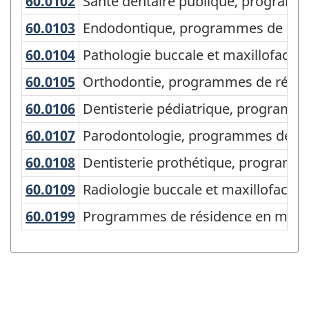
de
60.0102
Santé dentaire publique, progra
Santé dentaire publique, programm
la
60.0103
Endodontique, programmes de ré
Endodontique, programmes de rés
CPE
60.0104
Pathologie buccale et maxillo­fac
Pathologie buccale et maxillo­faci
2016
60.0105
Orthodontie, programmes de rés
Orthodontie, programmes de résid
-
60.0106
Dentisterie pédiatrique, progra
Dentisterie pédiatrique, programm
Regroupements
principaux
60.0107
Parodontologie, programmes de 
Parodontologie, programmes de ré
-
60.0108
Dentisterie prothétique, progra
Dentisterie prothétique, programm
Structure
60.0109
Radiologie buccale et maxillo­fac
Radiologie buccale et maxillo­faci
de
60.0199
Programmes de résidence en méde
Programmes de résidence en médec
la
classification