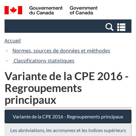
Passer
Passer
Recherche
/
au
à
et
Government
contenu
la
menus
of
Re
principal
version
Canada
et
HTML
Accueil
me
simplifiée
Normes, sources de données et méthodes
Classifications statistiques
Variante de la CPE 2016 -
Regroupements
principaux
Variante de la CPE 2016 - Regroupements principaux
Les abréviations, les acronymes et les indices supérieurs