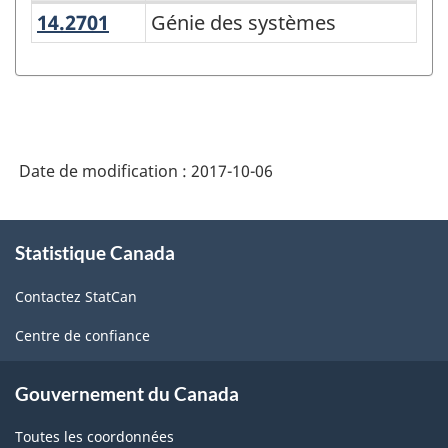
14.2701
Génie des systèmes
Génie des systèmes
Variante
de
la
CPE
2016
Date de modification :
2017-10-06
-
Regroupements
À
Statistique Canada
propos
principaux
de
-
Contactez StatCan
ce
Structure
site
Centre de confiance
de
la
Gouvernement du Canada
classification
Toutes les coordonnées