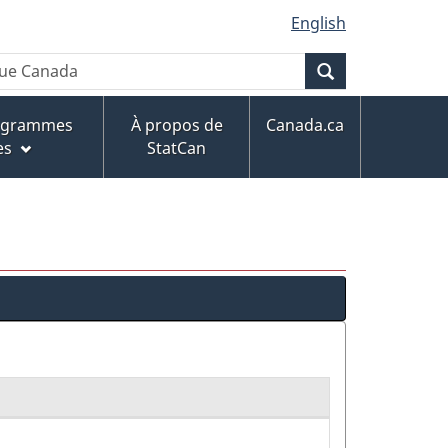
English
Recherche
rogrammes
À propos de
Canada.ca
es
StatCan