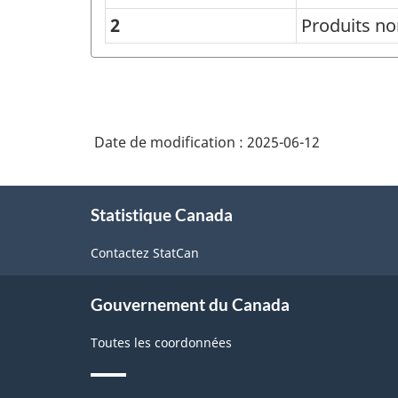
alimentaires
de
2
Produits no
produits
alimentaires
de
base
Date de modification :
2025-06-12
-
À
Structure
Statistique Canada
propos
de
de
Contactez StatCan
la
ce
site
classification
Gouvernement du Canada
Toutes les coordonnées