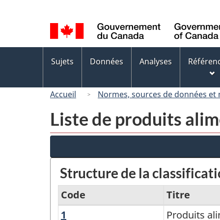
Sélection
de
la
langue
Menus
Sujets
Données
Analyses
Référen
des
sujets
Accueil
Normes, sources de données et
Liste de produits ali
Structure de la classificat
Code
Titre
1
Produits
Produits al
Liste