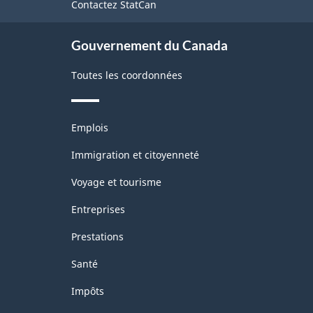
Contactez StatCan
-
ce
site
variante
Gouvernement du Canada
pour
les
Toutes les coordonnées
langues
autochtones
Thèmes
Emplois
et
-
sujets
Immigration et citoyenneté
Structure
Voyage et tourisme
de
Entreprises
la
classification
Prestations
Santé
Impôts