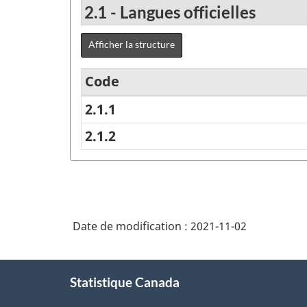
2.1 - Langues officielles
Afficher la structure
Code
2.1.1
Liste
de
2.1.2
la
(des)
langue(s)
de
Date de modification :
2021-11-02
la
À
personne
Statistique Canada
propos
2016
de