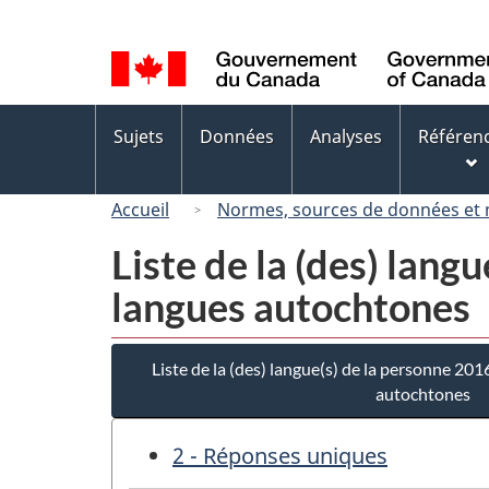
Sélection
de
la
langue
Menus
Sujets
Données
Analyses
Référen
des
sujets
Accueil
Normes, sources de données et
Liste de la (des) lang
langues autochtones
Liste de la (des) langue(s) de la personne 201
autochtones
2 - Réponses uniques