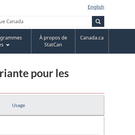
English
Recherche
rogrammes
À propos de
Canada.ca
es
StatCan
riante pour les
Usage