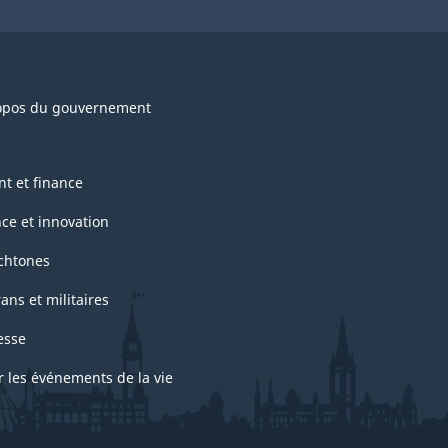
opos du gouvernement
nt et finance
nce et innovation
chtones
ans et militaires
esse
r les événements de la vie