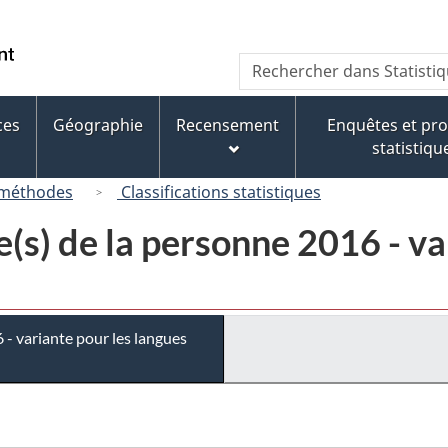
Passer
Passer
Passer
au
à
à
/
Recherche
Rechercher
contenu
« À
la
Government
dans
principal
propos
version
of
Statistique
de
HTML
ces
Géographie
Recensement
Enquêtes et p
Canada
Canada
ce
simplifiée
statistiqu
site »
 méthodes
Classifications statistiques
ue(s) de la personne 2016 - va
6 - variante pour les langues