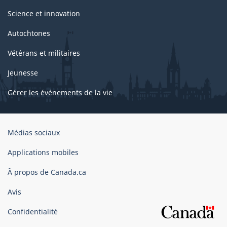
Science et innovation
Autochtones
Vétérans et militaires
Jeunesse
Gérer les événements de la vie
Organisation
Médias sociaux
du
gouvernement
Applications mobiles
du
Ã propos de Canada.ca
Canada
Avis
Confidentialité