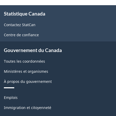
À
Statistique Canada
propos
de
Contactez StatCan
ce
site
Centre de confiance
Gouvernement du Canada
Toutes les coordonnées
Ministères et organismes
À propos du gouvernement
Thèmes
Emplois
et
sujets
Immigration et citoyenneté