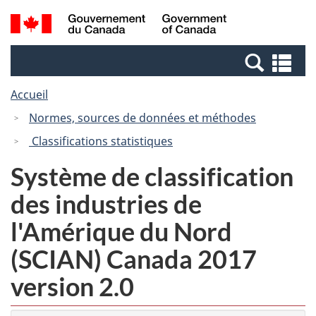
Passer
Passer
Recherche
/
au
à
et
Government
contenu
la
menus
of
Re
principal
version
Canada
et
HTML
Accueil
me
simplifiée
Normes, sources de données et méthodes
Classifications statistiques
Système de classification
des industries de
l'Amérique du Nord
(SCIAN) Canada 2017
version 2.0