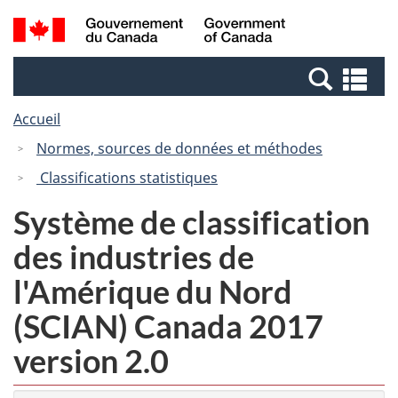
Passer
Passer
Recherche
/
au
à
et
Government
contenu
la
menus
of
Re
principal
version
Canada
et
HTML
Accueil
me
simplifiée
Normes, sources de données et méthodes
Classifications statistiques
Système de classification
des industries de
l'Amérique du Nord
(SCIAN) Canada 2017
version 2.0