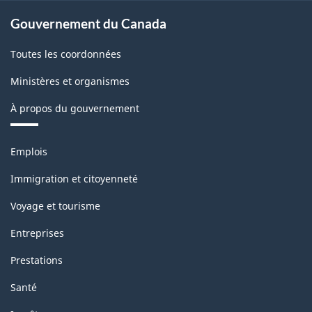
2017
Gouvernement du Canada
version
Toutes les coordonnées
2.0
Ministères et organismes
-
À propos du gouvernement
Structure
de
Thèmes
Emplois
la
et
sujets
classification
Immigration et citoyenneté
Voyage et tourisme
Entreprises
Prestations
Santé