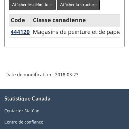
Afficher les définitions
Afficher la structure
Code
Classe canadienne
444120
Magasins de peinture et de papier
Magasins de peinture et de papier p
Système
de
classification
des
industries
Date de modification :
2018-03-23
de
l'Amérique
À
Statistique Canada
propos
du
de
Nord
Contactez StatCan
ce
(SCIAN)
site
Centre de confiance
Canada