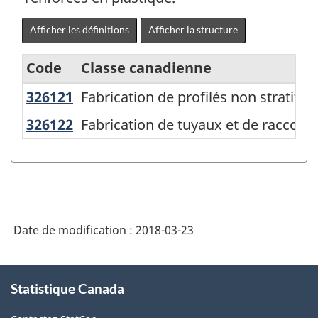
Afficher les définitions
Afficher la structure
Code
Classe canadienne
326121
Fabrication de profilés non stratif
Fabrication de profilés non stratifié
Système
de
326122
Fabrication de tuyaux et de raccor
Fabrication de tuyaux et de raccords
classification
des
industries
de
Date de modification :
2018-03-23
l'Amérique
du
À
Nord
Statistique Canada
propos
de
(SCIAN)