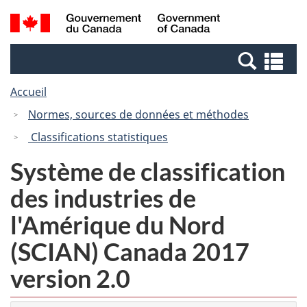
Passer
Passer
Recherche
/
au
à
et
Government
contenu
la
menus
of
Re
principal
version
Canada
et
HTML
Accueil
me
simplifiée
Normes, sources de données et méthodes
Classifications statistiques
Système de classification
des industries de
l'Amérique du Nord
(SCIAN) Canada 2017
version 2.0