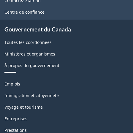
Contactez StatCan
ce
Canada
site
Centre de confiance
2017
version
Gouvernement du Canada
2.0
Toutes les coordonnées
-
Ministères et organismes
Structure
de
À propos du gouvernement
la
Thèmes
classification
Emplois
et
sujets
Immigration et citoyenneté
Voyage et tourisme
Entreprises
Prestations