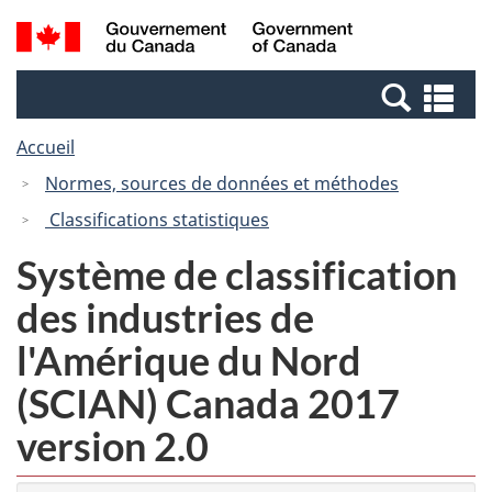
Passer
Passer
Recherche
/
au
à
et
Government
contenu
la
menus
of
Re
principal
version
Canada
et
HTML
Accueil
me
simplifiée
Normes, sources de données et méthodes
Classifications statistiques
Système de classification
des industries de
l'Amérique du Nord
(SCIAN) Canada 2017
version 2.0