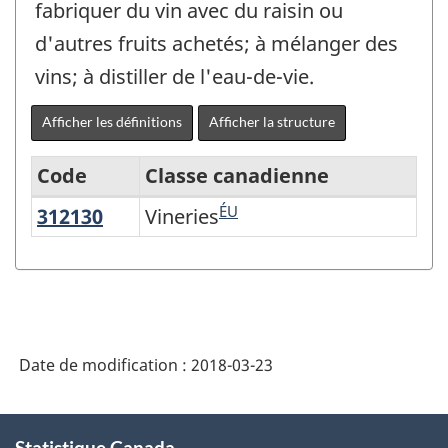
fabriquer du vin avec du raisin ou
d'autres fruits achetés; à mélanger des
vins; à distiller de l'eau-de-vie.
Afficher les définitions
Afficher la structure
Code
Classe canadienne
ÉU
312130
Vineries
Vineries
Système
de
classification
des
industries
Date de modification :
2018-03-23
de
l'Amérique
À
Statistique Canada