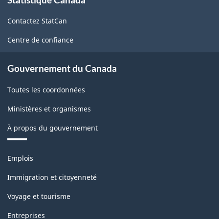
propos
du
de
Nord
Contactez StatCan
ce
(SCIAN)
site
Centre de confiance
Canada
2017
Gouvernement du Canada
version
Toutes les coordonnées
2.0
Ministères et organismes
-
À propos du gouvernement
Structure
de
Thèmes
Emplois
la
et
sujets
classification
Immigration et citoyenneté
Voyage et tourisme
Entreprises