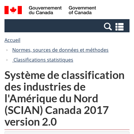
Passer
Passer
Recherche
/
au
à
et
Government
contenu
la
menus
of
Re
principal
version
Canada
et
HTML
Accueil
me
simplifiée
Normes, sources de données et méthodes
Classifications statistiques
Système de classification
des industries de
l'Amérique du Nord
(SCIAN) Canada 2017
version 2.0