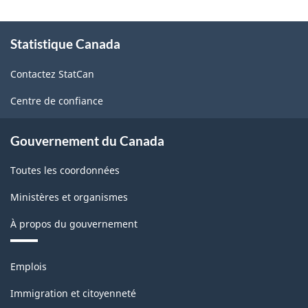
À
Statistique Canada
propos
de
Contactez StatCan
ce
site
Centre de confiance
Gouvernement du Canada
Toutes les coordonnées
Ministères et organismes
À propos du gouvernement
Thèmes
Emplois
et
sujets
Immigration et citoyenneté