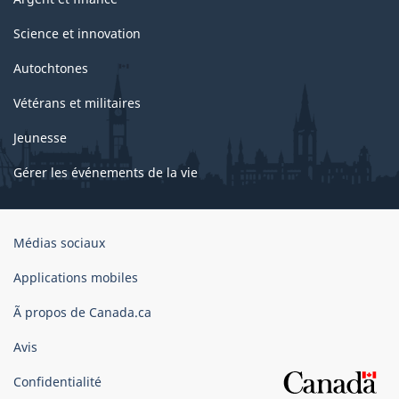
Science et innovation
Autochtones
Vétérans et militaires
Jeunesse
Gérer les événements de la vie
Organisation
Médias sociaux
du
gouvernement
Applications mobiles
du
Ã propos de Canada.ca
Canada
Avis
Confidentialité