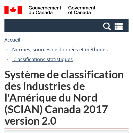
Passer
Passer
Recherche
/
au
à
et
Government
contenu
la
menus
of
Re
principal
version
Canada
et
HTML
Accueil
me
simplifiée
Normes, sources de données et méthodes
Classifications statistiques
Système de classification
des industries de
l'Amérique du Nord
(SCIAN) Canada 2017
version 2.0