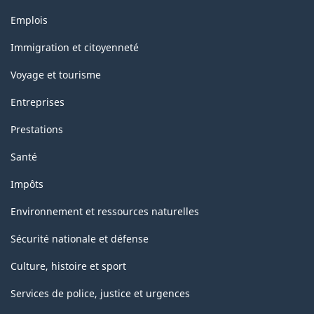
de
Thèmes
Emplois
la
et
sujets
classification
Immigration et citoyenneté
Voyage et tourisme
Entreprises
Prestations
Santé
Impôts
Environnement et ressources naturelles
Sécurité nationale et défense
Culture, histoire et sport
Services de police, justice et urgences