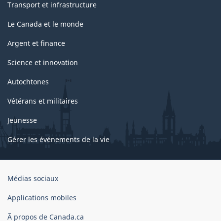
Transport et infrastructure
Le Canada et le monde
Argent et finance
Science et innovation
Autochtones
Vétérans et militaires
Jeunesse
Gérer les événements de la vie
Organisation
Médias sociaux
du
gouvernement
Applications mobiles
du
Ã propos de Canada.ca
Canada