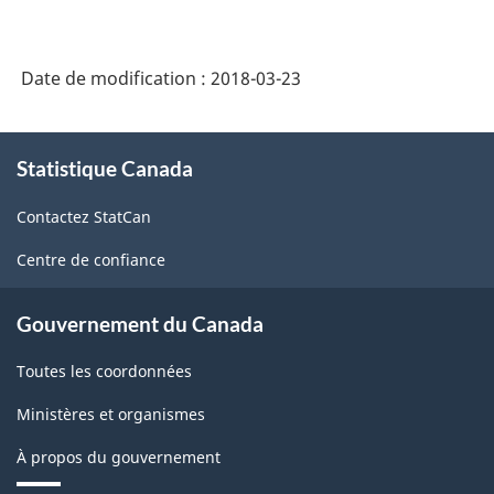
des
industries
Date de modification :
2018-03-23
de
l'Amérique
À
Statistique Canada
propos
du
de
Nord
Contactez StatCan
ce
(SCIAN)
site
Centre de confiance
Canada
2017
Gouvernement du Canada
version
Toutes les coordonnées
2.0
Ministères et organismes
-
À propos du gouvernement
Structure