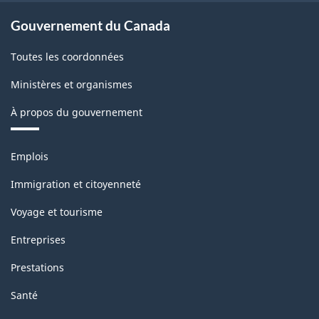
version
Gouvernement du Canada
2.0
Toutes les coordonnées
-
Ministères et organismes
Structure
de
À propos du gouvernement
la
Thèmes
classification
Emplois
et
sujets
Immigration et citoyenneté
Voyage et tourisme
Entreprises
Prestations
Santé