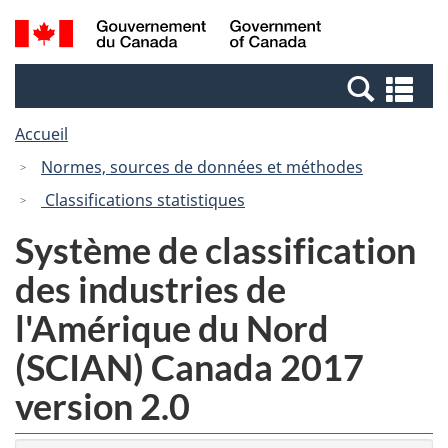
Passer
Passer
Recherche
/
au
à
et
Government
contenu
la
menus
of
Re
principal
version
Canada
et
HTML
Accueil
me
simplifiée
Normes, sources de données et méthodes
Classifications statistiques
Système de classification
des industries de
l'Amérique du Nord
(SCIAN) Canada 2017
version 2.0