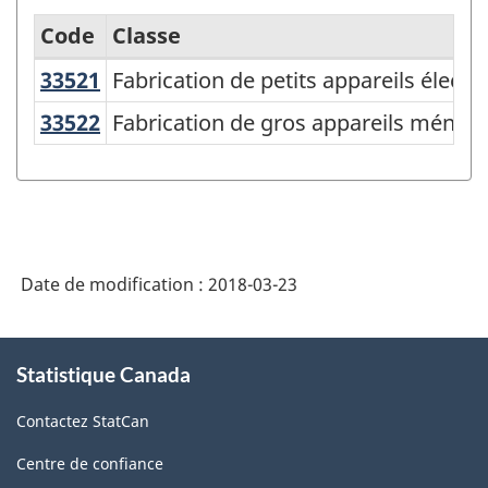
Code
Classe
33521
Fabrication de petits appareils él
Fabrication de petits appareils élec
Système
de
33522
Fabrication de gros appareils ména
Fabrication de gros appareils ménag
classification
des
industries
de
Date de modification :
2018-03-23
l'Amérique
du
À
Nord
Statistique Canada
propos
de
(SCIAN)
Contactez StatCan
ce
Canada
site
Centre de confiance
2017