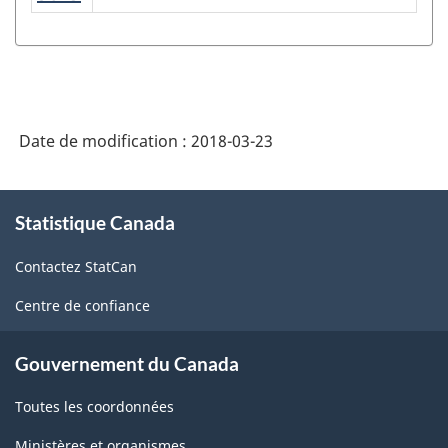
(SCIAN)
Canada
2017
version
Date de modification :
2018-03-23
2.0
-
À
Structure
Statistique Canada
propos
de
de
Contactez StatCan
ce
la
site
Centre de confiance
classification
Gouvernement du Canada
Toutes les coordonnées
Ministères et organismes