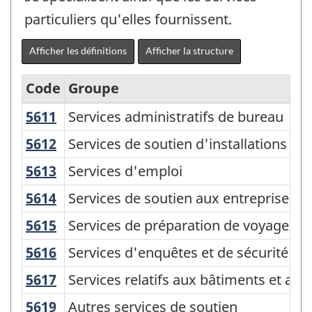
particuliers qu'elles fournissent.
Afficher les définitions
Afficher la structure
Code
Groupe
5611
Services administratifs de bureau
Services administratifs de bureau
Système
de
5612
Services de soutien d'installations
Services de soutien d'installations
classification
5613
Services d'emploi
Services d'emploi
des
5614
Services de soutien aux entreprises
Services de soutien aux entreprises
industries
5615
Services de préparation de voyages e
Services de préparation de voyages et
de
5616
Services d'enquêtes et de sécurité
Services d'enquêtes et de sécurité
l'Amérique
du
5617
Services relatifs aux bâtiments et a
Services relatifs aux bâtiments et au
Nord
5619
Autres services de soutien
Autres services de soutien