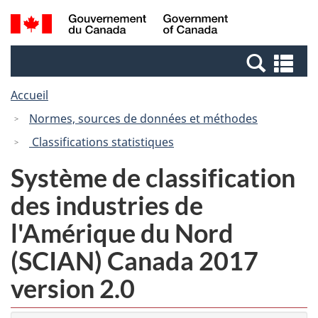
Passer
Passer
Recherche
/
au
à
et
Government
contenu
la
menus
of
Re
principal
version
Canada
et
HTML
Accueil
me
simplifiée
Normes, sources de données et méthodes
Classifications statistiques
Système de classification
des industries de
l'Amérique du Nord
(SCIAN) Canada 2017
version 2.0