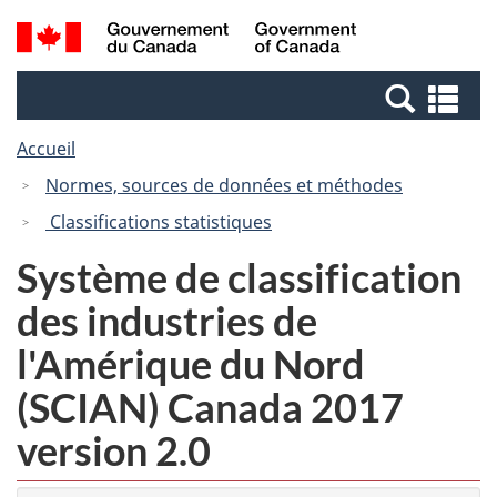
Passer
Passer
Recherche
/
au
à
et
Government
contenu
la
menus
of
Re
principal
version
Canada
et
HTML
Accueil
me
simplifiée
Normes, sources de données et méthodes
Classifications statistiques
Système de classification
des industries de
l'Amérique du Nord
(SCIAN) Canada 2017
version 2.0