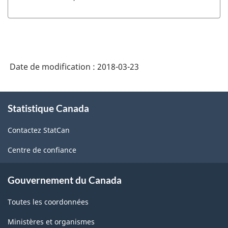
Date de modification :
2018-03-23
À
Statistique Canada
propos
de
Contactez StatCan
ce
site
Centre de confiance
Gouvernement du Canada
Toutes les coordonnées
Ministères et organismes