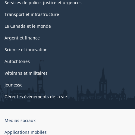
Services de police, justice et urgences
Transport et infrastructure
Le Canada et le monde
Argent et finance
Science et innovation
Autochtones
Vétérans et militaires
Jeunesse
Gérer les événements de la vie
Organisation
Médias sociaux
du
gouvernement
Applications mobiles