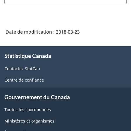
l'Amérique
du
Nord
(SCIAN)
Date de modification :
2018-03-23
Canada
À
2017
Statistique Canada
propos
version
de
2.0
Contactez StatCan
ce
site
-
Centre de confiance
Structure
Gouvernement du Canada
de
la
Toutes les coordonnées
classification
Ministères et organismes