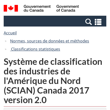
Passer
Passer
Recherche
/
au
à
et
Government
contenu
la
menus
of
Re
principal
version
Canada
et
HTML
Accueil
me
simplifiée
Normes, sources de données et méthodes
Classifications statistiques
Système de classification
des industries de
l'Amérique du Nord
(SCIAN) Canada 2017
version 2.0