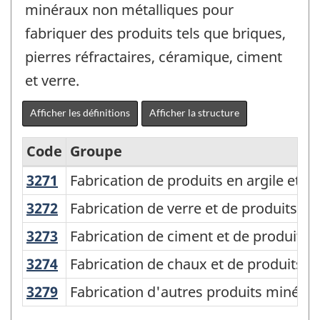
minéraux non métalliques pour
fabriquer des produits tels que briques,
pierres réfractaires, céramique, ciment
et verre.
Afficher les définitions
Afficher la structure
Code
Groupe
3271
Fabrication de produits en argile et 
Fabrication de produits en argile et pr
Système
de
3272
Fabrication de verre et de produits e
Fabrication de verre et de produits en
classification
3273
Fabrication de ciment et de produits
Fabrication de ciment et de produits 
des
3274
Fabrication de chaux et de produits 
Fabrication de chaux et de produits e
industries
3279
Fabrication d'autres produits minér
Fabrication d'autres produits minéra
de