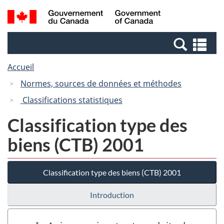
Passer
Passer
Recherche
/
au
à
et
Government
contenu
la
menus
of
Re
principal
version
Canada
et
HTML
Accueil
me
simplifiée
Normes, sources de données et méthodes
Classifications statistiques
Classification type des
biens (CTB) 2001
Classification type des biens (CTB) 2001
Introduction