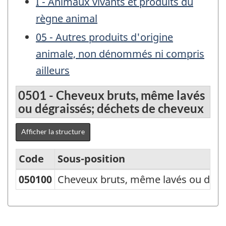
I - Animaux vivants et produits du
règne animal
05 - Autres produits d'origine
animale, non dénommés ni compris
ailleurs
0501 - Cheveux bruts, même lavés
ou dégraissés; déchets de cheveux
Afficher la structure
Code
Sous-position
050100
Cheveux bruts, même lavés ou dégr
Classification
type
des