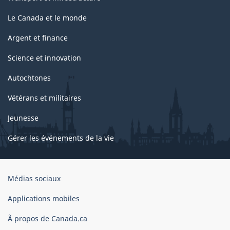
Le Canada et le monde
Argent et finance
Science et innovation
Autochtones
Vétérans et militaires
Jeunesse
Gérer les événements de la vie
Organisation
Médias sociaux
du
gouvernement
Applications mobiles
du
Ã propos de Canada.ca
Canada