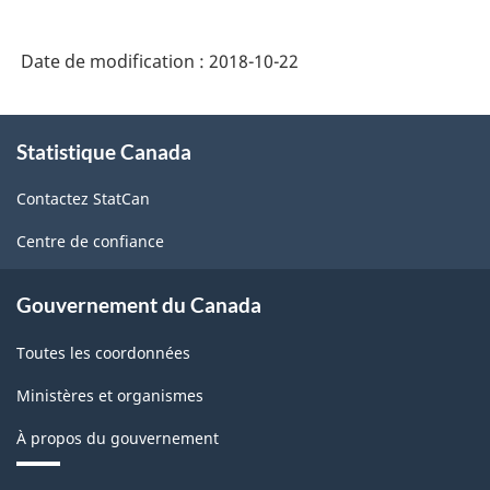
biens
(CTB)
Date de modification :
2018-10-22
2001
-
À
Statistique Canada
propos
Structure
de
de
Contactez StatCan
ce
la
site
Centre de confiance
classification
Gouvernement du Canada
Toutes les coordonnées
Ministères et organismes
À propos du gouvernement