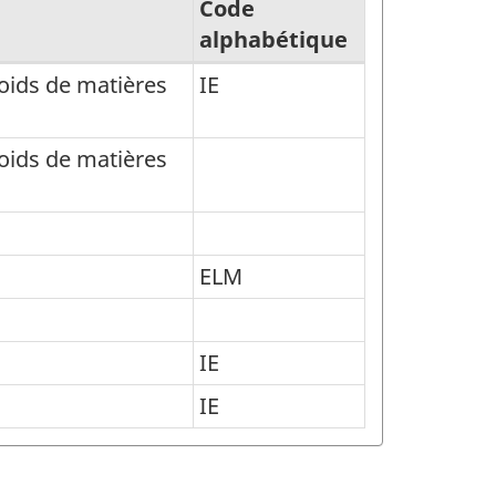
Code
alphabétique
oids de matières
IE
oids de matières
ELM
IE
IE