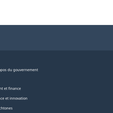
opos du gouvernement
nt et finance
nce et innovation
chtones