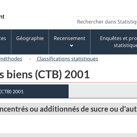
Passer
Passer
Passer
au
à
à
/
Recherche
Rechercher
contenu
« À
la
Government
dans
principal
propos
version
of
Statistique
de
HTML
ces
Géographie
Recensement
Enquêtes et p
Canada
Canada
ce
simplifiée
statistiqu
site »
 méthodes
Classifications statistiques
es biens (CTB) 2001
s (CTB) 2001
concentrés ou additionnés de sucre ou d'au