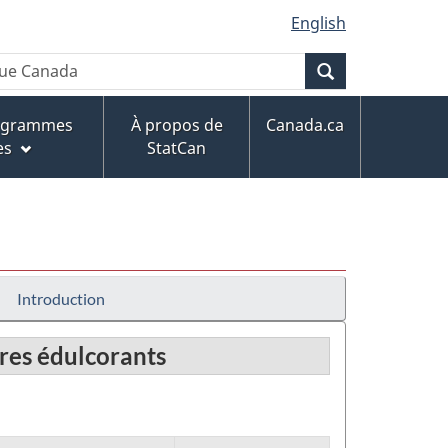
English
Recherche
rogrammes
À propos de
Canada.ca
es
StatCan
Introduction
tres édulcorants