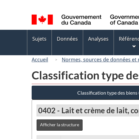
Sélection
de
la
langue
Menus
Sujets
Données
Analyses
Référen
des
sujets
Accueil
Normes, sources de données et
Classification type d
Classification type des bien
0402 - Lait et crème de lait, 
Afficher la structure