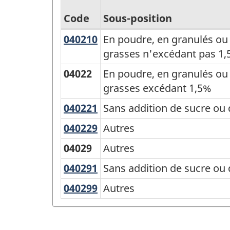
Code
Sous-position
040210
En
En poudre, en granulés ou
Classification
poudre,
grasses n'excédant pas 1
type
en
04022
En poudre, en granulés ou
des
granulés
grasses excédant 1,5%
biens
ou
040221
Sans
Sans addition de sucre ou 
(CTB)
sous
addition
2001
d'autres
040229
Autres
Autres
de
formes
-
04029
Autres
sucre
solides,
Structure
ou
040291
Sans
Sans addition de sucre ou 
d'une
de
d'autres
addition
teneur
040299
Autres
Autres
la
édulcorants
de
en
classification
sucre
poids
ou
de