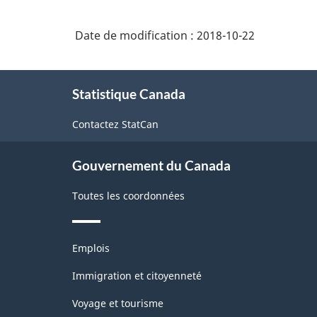
d'autres
matières
édulcorants
grasses
Date de modification :
2018-10-22
n'excédant
pas
À
1,5%
Statistique Canada
propos
de
Contactez StatCan
ce
site
Gouvernement du Canada
Toutes les coordonnées
Thèmes
Emplois
et
sujets
Immigration et citoyenneté
Voyage et tourisme