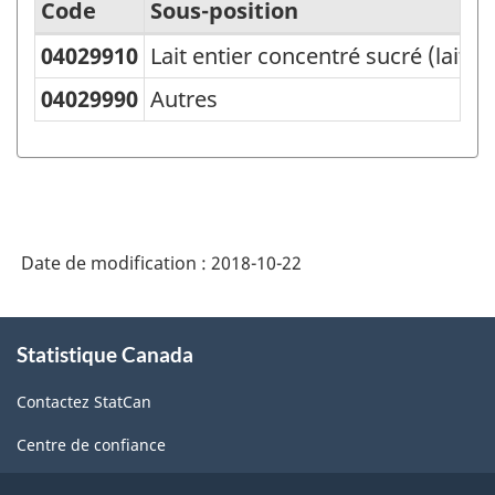
Code
Sous-position
04029910
Lait entier concentré sucré (lait 
Classification
type
04029990
Autres
des
biens
(CTB)
2001
Date de modification :
2018-10-22
-
Structure
À
de
Statistique Canada
propos
de
la
Contactez StatCan
ce
classification
site
Centre de confiance