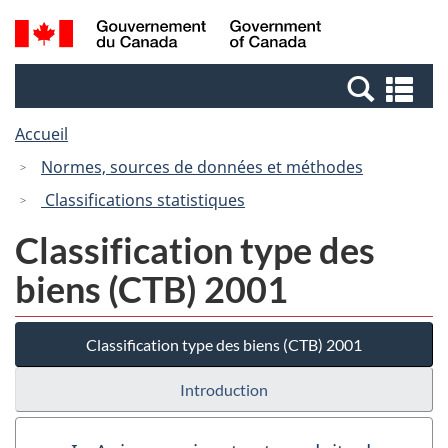
Passer
Passer
Recherche
/
au
à
et
Government
contenu
la
menus
of
Re
principal
version
Canada
et
HTML
Accueil
me
simplifiée
Normes, sources de données et méthodes
Classifications statistiques
Classification type des
biens (CTB) 2001
Classification type des biens (CTB) 2001
Introduction