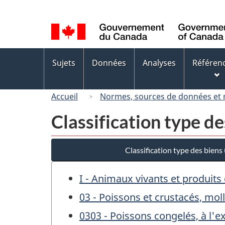
Sélection
de
la
langue
Menus
Sujets
Données
Analyses
Référen
des
sujets
Accueil
Normes, sources de données et
Classification type d
Classification type des bien
I - Animaux vivants et produits
03 - Poissons et crustacés, mol
0303 - Poissons congelés, à l'e