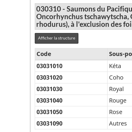
030310 - Saumons du Pacifiq
Oncorhynchus tschawytscha, 
rhodurus), à l'exclusion des foi
Afficher la structure
Code
Sous-po
03031010
Kéta
Classification
type
03031020
Coho
des
03031030
Royal
biens
03031040
Rouge
(CTB)
03031050
Rose
2001
03031090
Autres
-