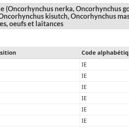
ue (Oncorhynchus nerka, Oncorhynchus go
Oncorhynchus kisutch, Oncorhynchus ma
es, oeufs et laitances
sition
Code alphabéti
IE
IE
IE
IE
IE
IE