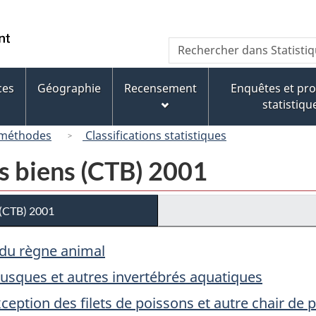
Passer
Passer
Passer
au
à
à
/
Recherche
Rechercher
contenu
« À
la
Government
dans
principal
propos
version
of
Statistique
de
HTML
ces
Géographie
Recensement
Enquêtes et p
Canada
Canada
ce
simplifiée
statistiqu
site »
 méthodes
Classifications statistiques
es biens (CTB) 2001
s (CTB) 2001
 du règne animal
lusques et autres invertébrés aquatiques
xception des filets de poissons et autre chair de 