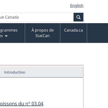
English
Recherche
rogrammes
À propos de
Canada.ca
es
StatCan
Introduction
poissons du n° 03.04