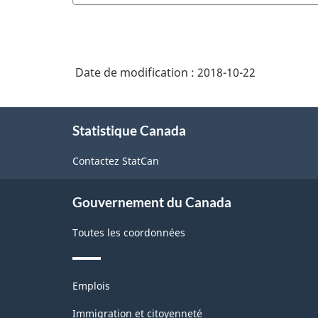
Structure
de
la
Date de modification :
2018-10-22
classification
À
Statistique Canada
propos
de
Contactez StatCan
ce
site
Gouvernement du Canada
Toutes les coordonnées
Thèmes
Emplois
et
sujets
Immigration et citoyenneté