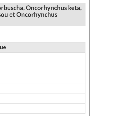
rbuscha, Oncorhynchus keta,
sou et Oncorhynchus
que