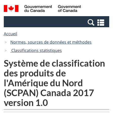
Passer
Passer
Recherche
/
au
à
et
Government
contenu
la
menus
of
Re
principal
version
Canada
et
HTML
Accueil
me
simplifiée
Normes, sources de données et méthodes
Classifications statistiques
Système de classification
des produits de
l'Amérique du Nord
(SCPAN) Canada 2017
version 1.0