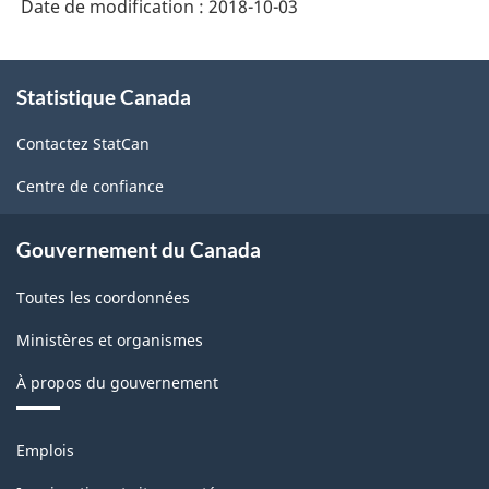
Date de modification :
2018-10-03
l'Amérique
du
À
Nord
Statistique Canada
propos
de
(SCPAN)
Contactez StatCan
ce
Canada
site
Centre de confiance
2017
version
Gouvernement du Canada
1.0
Toutes les coordonnées
-
Ministères et organismes
Structure
de
À propos du gouvernement
la
Thèmes
classification
Emplois
et
sujets