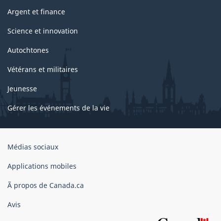
Argent et finance
Science et innovation
Autochtones
Vétérans et militaires
Jeunesse
Gérer les événements de la vie
Organisation
Médias sociaux
du
gouvernement
Applications mobiles
du
Ã propos de Canada.ca
Canada
Avis