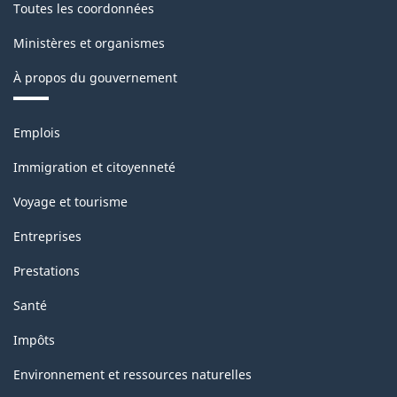
de
Toutes les coordonnées
la
Ministères et organismes
classification
À propos du gouvernement
Thèmes
Emplois
et
sujets
Immigration et citoyenneté
Voyage et tourisme
Entreprises
Prestations
Santé
Impôts
Environnement et ressources naturelles