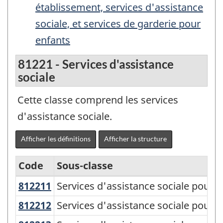
établissement, services d'assistance
sociale, et services de garderie pour
enfants
81221 - Services d'assistance
sociale
Cette classe comprend les services
d'assistance sociale.
Afficher les définitions
Afficher la structure
Code
Sous-classe
812211
Services d'assistance sociale pour 
Services d'assistance sociale pour e
Système
de
812212
Services d'assistance sociale pou
Services d'assistance sociale pour 
classification