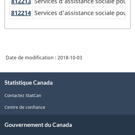
812213
Services d'assistance sociale pour
Services d'assistance sociale pour 
des
812214
Services d'assistance sociale pour
Services d'assistance sociale pour l
produits
de
l'Amérique
du
Nord
Date de modification :
2018-10-03
(SCPAN)
À
Canada
Statistique Canada
propos
2017
de
Contactez StatCan
ce
version
site
1.0
Centre de confiance
-
Gouvernement du Canada
Structure