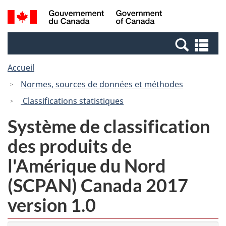
Passer
Passer
Recherche
/
au
à
et
Government
contenu
la
menus
of
Re
principal
version
Canada
et
HTML
Accueil
me
simplifiée
Normes, sources de données et méthodes
Classifications statistiques
Système de classification
des produits de
l'Amérique du Nord
(SCPAN) Canada 2017
version 1.0