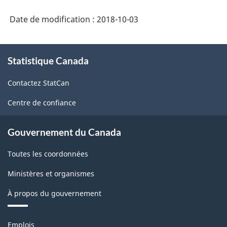
l'Amérique
Date de modification :
2018-10-03
du
Nord
À
(SCPAN)
Statistique Canada
propos
Canada
de
Contactez StatCan
ce
2017
site
Centre de confiance
version
1.0
Gouvernement du Canada
-
Toutes les coordonnées
Structure
de
Ministères et organismes
la
À propos du gouvernement
classification
Thèmes
Emplois