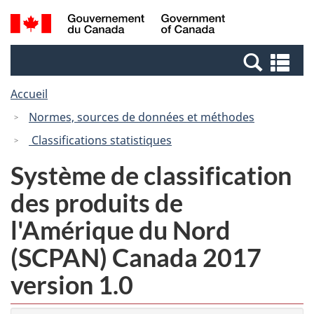
Passer
Passer
Recherche
/
au
à
et
Government
contenu
la
menus
of
Re
principal
version
Canada
et
HTML
Accueil
me
simplifiée
Normes, sources de données et méthodes
Classifications statistiques
Système de classification
des produits de
l'Amérique du Nord
(SCPAN) Canada 2017
version 1.0