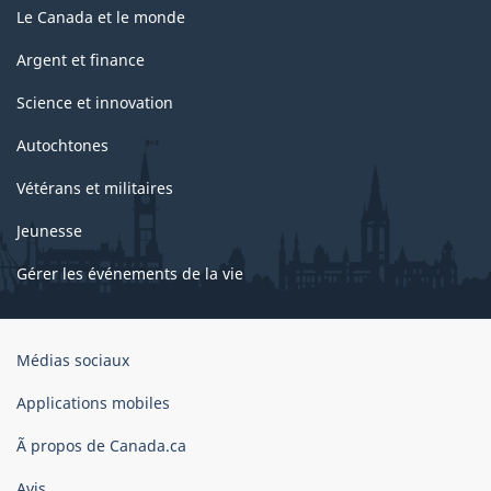
Le Canada et le monde
Argent et finance
Science et innovation
Autochtones
Vétérans et militaires
Jeunesse
Gérer les événements de la vie
Organisation
Médias sociaux
du
gouvernement
Applications mobiles
du
Ã propos de Canada.ca
Canada
Avis