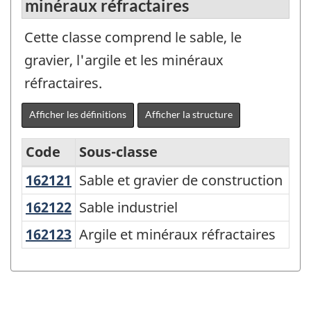
minéraux réfractaires
Cette classe comprend le sable, le
gravier, l'argile et les minéraux
réfractaires.
Afficher les définitions
Afficher la structure
Code
Sous-classe
162121
Sable et gravier de construction
Sable et gravier de construction
Système
de
162122
Sable industriel
Sable industriel
classification
162123
Argile et minéraux réfractaires
Argile et minéraux réfractaires
des
produits
de