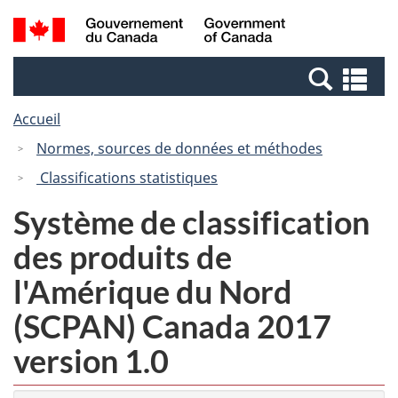
Passer
Passer
Recherche
/
au
à
et
Government
contenu
la
menus
of
Re
principal
version
Canada
et
HTML
Accueil
me
simplifiée
Normes, sources de données et méthodes
Classifications statistiques
Système de classification
des produits de
l'Amérique du Nord
(SCPAN) Canada 2017
version 1.0