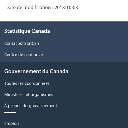
produits
Date de modification :
2018-10-03
de
l'Amérique
À
Statistique Canada
propos
du
de
Nord
Contactez StatCan
ce
(SCPAN)
site
Centre de confiance
Canada
2017
Gouvernement du Canada
version
Toutes les coordonnées
1.0
Ministères et organismes
-
À propos du gouvernement
Structure
de
Thèmes
Emplois
la
et