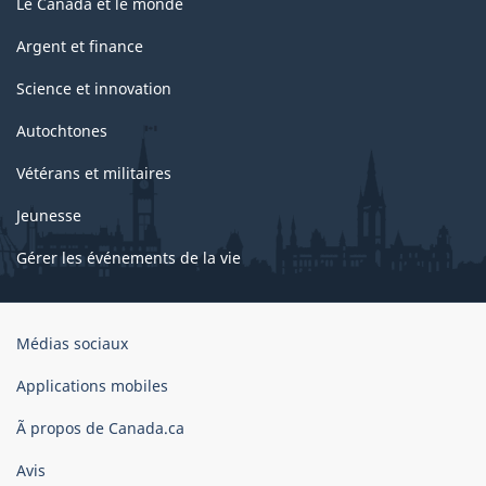
Le Canada et le monde
Argent et finance
Science et innovation
Autochtones
Vétérans et militaires
Jeunesse
Gérer les événements de la vie
Organisation
Médias sociaux
du
gouvernement
Applications mobiles
du
Ã propos de Canada.ca
Canada
Avis