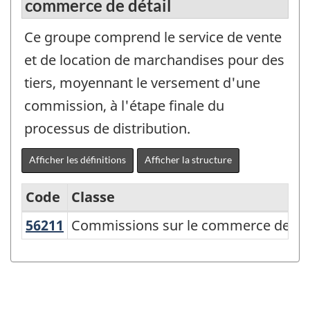
commerce de détail
Ce groupe comprend le service de vente
et de location de marchandises pour des
tiers, moyennant le versement d'une
commission, à l'étape finale du
processus de distribution.
Afficher les définitions
Afficher la structure
Code
Classe
56211
Commissions sur le commerce de dé
Commissions sur le commerce de dét
Système
de
classification
des