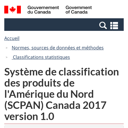
Passer
Passer
Recherche
/
au
à
et
Government
contenu
la
menus
of
Re
principal
version
Canada
et
HTML
Accueil
me
simplifiée
Normes, sources de données et méthodes
Classifications statistiques
Système de classification
des produits de
l'Amérique du Nord
(SCPAN) Canada 2017
version 1.0