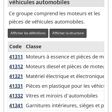
véhicules automobiles
Ce groupe comprend les moteurs et les
pièces de véhicules automobiles.
Afficher les définitions
Afficher la structure
Code
Classe
41311
Moteurs à essence et pièces de mot
Moteurs à essence et pièces de mote
Système
de
41312
Moteurs diesel et pièces de moteur
Moteurs diesel et pièces de moteurs 
classification
41321
Matériel électrique et électronique
Matériel électrique et électronique p
des
41331
Pièces en plastique pour les véhicu
Pièces en plastique pour les véhicul
produits
41332
Vitres et miroirs d'automobiles
Vitres et miroirs d'automobiles
de
41341
Garnitures intérieures, sièges et p
Garnitures intérieures, sièges et piè
l'Amérique