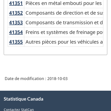
du
41351
Pièces en métal embouti pour les v
Pièces en métal embouti pour les vé
Nord
41352
Composants de direction et de susp
Composants de direction et de suspe
(SCPAN)
41353
Composants de transmission et de 
Composants de transmission et de g
Canada
41354
Freins et systèmes de freinage pour
Freins et systèmes de freinage pour 
2017
41355
Autres pièces pour les véhicules a
Autres pièces pour les véhicules aut
version
1.0
-
Structure
de
Date de modification :
2018-10-03
la
classification
À
Statistique Canada
propos
de
Contactez StatCan