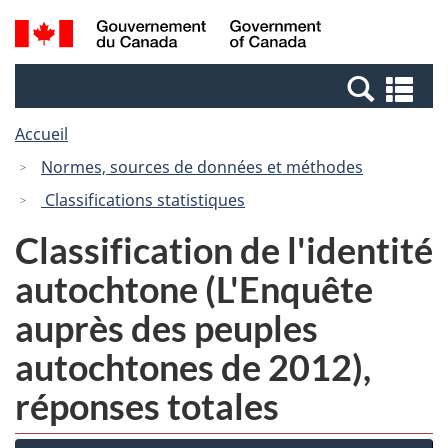
Passer
Passer
Recherche
/
au
à
et
Government
contenu
la
menus
of
Re
principal
version
Canada
et
HTML
Accueil
me
simplifiée
Normes, sources de données et méthodes
Classifications statistiques
Classification de l'identité
autochtone (L'Enquête
auprès des peuples
autochtones de 2012),
réponses totales