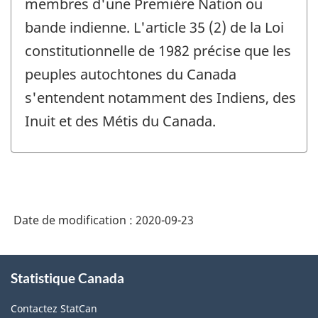
membres d'une Première Nation ou
bande indienne. L'article 35 (2) de la Loi
constitutionnelle de 1982 précise que les
peuples autochtones du Canada
s'entendent notamment des Indiens, des
Inuit et des Métis du Canada.
Date de modification :
2020-09-23
À
Statistique Canada
propos
de
Contactez StatCan
ce