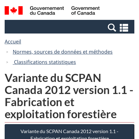
Passer
Passer
Recherche
/
au
à
et
Government
contenu
la
menus
of
Re
principal
version
Canada
et
HTML
Accueil
me
simplifiée
Normes, sources de données et méthodes
Classifications statistiques
Variante du SCPAN
Canada 2012 version 1.1 -
Fabrication et
exploitation forestière
Variante du SCPAN Canada 2012 version 1.1 -
Fabrication et exploitation forestière