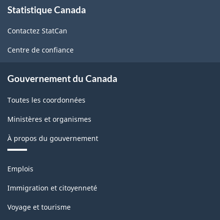
Statistique Canada
propos
-
de
Fabrication
Contactez StatCan
ce
et
site
Centre de confiance
exploitation
forestière
Gouvernement du Canada
-
Toutes les coordonnées
Structure
Ministères et organismes
de
À propos du gouvernement
la
classification
Thèmes
Emplois
et
sujets
Immigration et citoyenneté
Voyage et tourisme