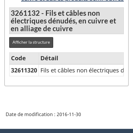
3261132 - Fils et câbles non
électriques dénudés, en cuivre et
en alliage de cuivre
Afficher la structure
Code
Détail
32611320
Fils et câbles non électriques dénu
Variante
du
SCPAN
Canada
2012
Date de modification :
2016-11-30
version
1.1
À