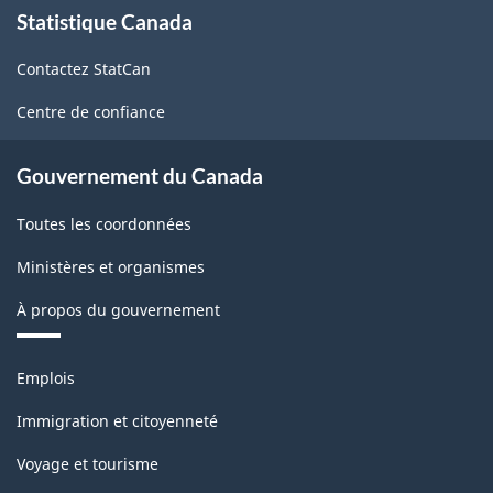
Statistique Canada
propos
-
de
Fabrication
Contactez StatCan
ce
et
site
Centre de confiance
exploitation
forestière
Gouvernement du Canada
-
Toutes les coordonnées
Structure
Ministères et organismes
de
À propos du gouvernement
la
classification
Thèmes
Emplois
et
sujets
Immigration et citoyenneté
Voyage et tourisme