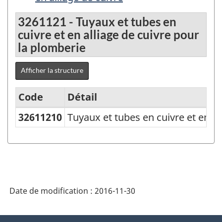
3261121 - Tuyaux et tubes en
cuivre et en alliage de cuivre pour
la plomberie
Afficher la structure
Code
Détail
32611210
Tuyaux et tubes en cuivre et en al
Variante
du
SCPAN
Canada
2012
Date de modification :
2016-11-30
version
1.1
À