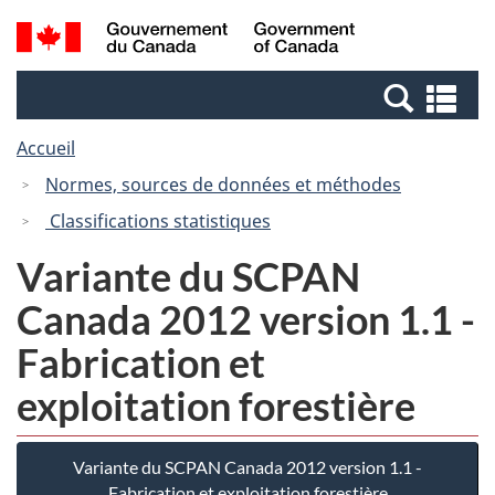
Passer
Passer
Recherche
/
au
à
et
Government
contenu
la
menus
of
Re
principal
version
Canada
et
HTML
Accueil
me
simplifiée
Normes, sources de données et méthodes
Classifications statistiques
Variante du SCPAN
Canada 2012 version 1.1 -
Fabrication et
exploitation forestière
Variante du SCPAN Canada 2012 version 1.1 -
Fabrication et exploitation forestière