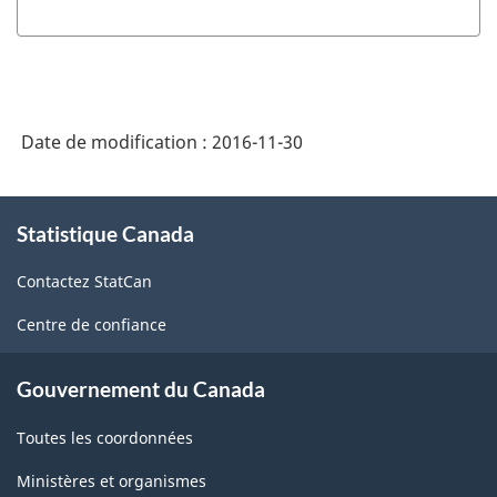
du
SCPAN
Canada
2012
Date de modification :
2016-11-30
version
1.1
À
Statistique Canada
propos
-
de
Fabrication
Contactez StatCan
ce
et
site
Centre de confiance
exploitation
forestière
Gouvernement du Canada
-
Toutes les coordonnées
Structure
Ministères et organismes
de