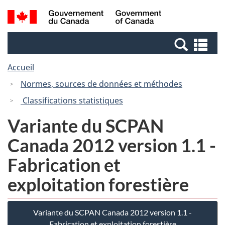
Passer
Passer
Recherche
/
au
à
et
Government
contenu
la
menus
of
Re
principal
version
Canada
et
HTML
Accueil
me
simplifiée
Normes, sources de données et méthodes
Classifications statistiques
Variante du SCPAN
Canada 2012 version 1.1 -
Fabrication et
exploitation forestière
Variante du SCPAN Canada 2012 version 1.1 -
Fabrication et exploitation forestière