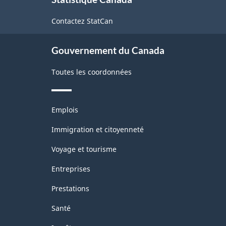
propos
-
de
Contactez StatCan
ce
Fabrication
site
et
Gouvernement du Canada
exploitation
Toutes les coordonnées
forestière
-
Thèmes
Structure
Emplois
et
de
sujets
Immigration et citoyenneté
la
Voyage et tourisme
classification
Entreprises
Prestations
Santé