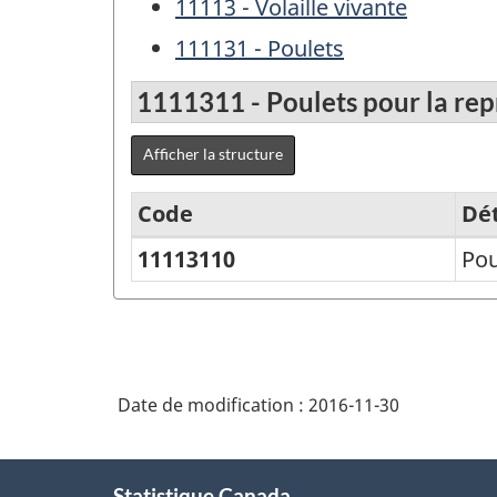
11113 - Volaille vivante
111131 - Poulets
1111311 - Poulets pour la re
Afficher la structure
Code
Dét
11113110
Pou
Variante
du
SCPAN
Canada
Date de modification :
2016-11-30
2012
version
À
1.1
Statistique Canada