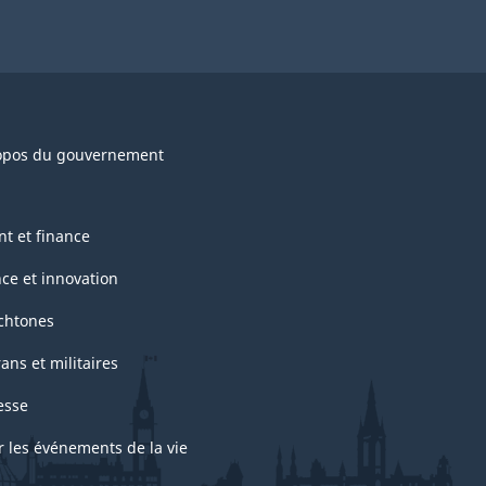
opos du gouvernement
nt et finance
nce et innovation
chtones
ans et militaires
esse
r les événements de la vie