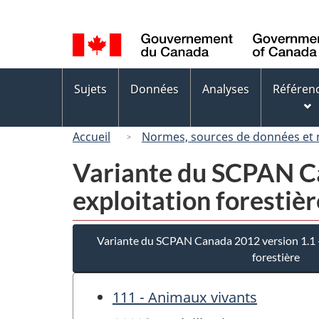
Sélection
de
la
langue
Menus
Sujets
Données
Analyses
Référen
des
sujets
Accueil
Normes, sources de données et
Variante du SCPAN Ca
exploitation forestièr
Variante du SCPAN Canada 2012 version 1.1 - 
forestière
111 - Animaux vivants