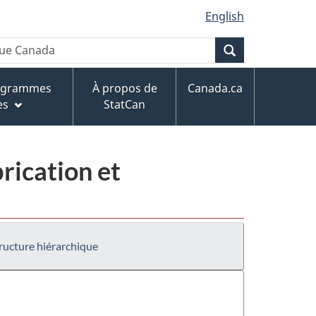
English
Recherche
rogrammes
À propos de
Canada.ca
es
StatCan
rication et
ructure hiérarchique