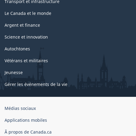
Transport et infrastructure
Le Canada et le monde
Argent et finance
Science et innovation
Autochtones
Vétérans et militaires
Jeunesse
Gérer les événements de la vie
Organisation
Médias sociaux
du
gouvernement
Applications mobiles
du
Ã propos de Canada.ca
Canada