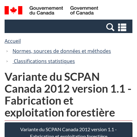
Passer
Passer
Recherche
/
au
à
et
Government
contenu
la
menus
of
Re
principal
version
Canada
et
HTML
Accueil
me
simplifiée
Normes, sources de données et méthodes
Classifications statistiques
Variante du SCPAN
Canada 2012 version 1.1 -
Fabrication et
exploitation forestière
Variante du SCPAN Canada 2012 version 1.1 -
Fabrication et exploitation forestière