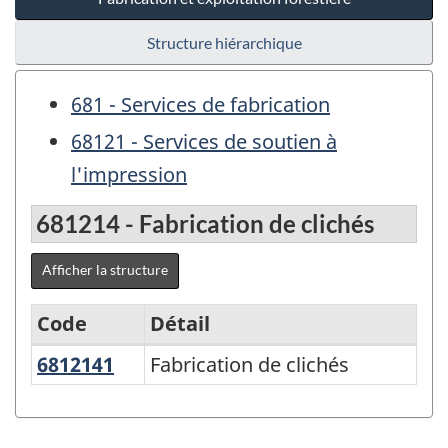
Structure hiérarchique
681 - Services de fabrication
68121 - Services de soutien à
l'impression
681214 - Fabrication de clichés
Afficher la structure
Code
Détail
6812141
Fabrication de clichés
Fabrication de clichés
Variante
du
SCPAN