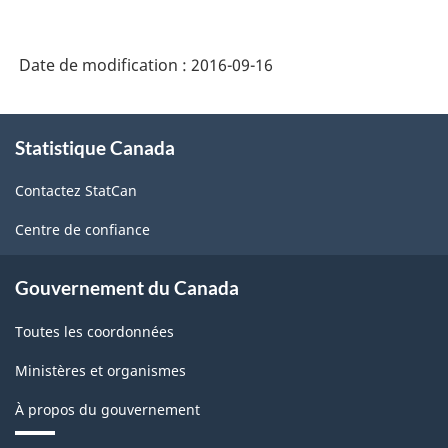
Canada
2012
Date de modification :
2016-09-16
version
1.1
À
Statistique Canada
propos
-
de
Fabrication
Contactez StatCan
ce
et
site
Centre de confiance
exploitation
forestière
Gouvernement du Canada
-
Toutes les coordonnées
Structure
Ministères et organismes
de
À propos du gouvernement
la