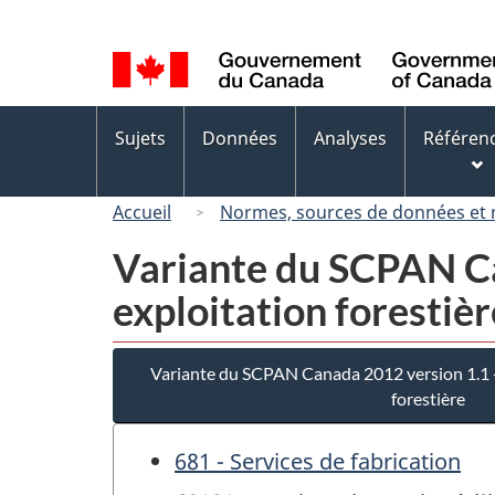
Sélection
de
la
langue
Menus
Sujets
Données
Analyses
Référen
des
sujets
Accueil
Normes, sources de données et
Variante du SCPAN Ca
exploitation forestièr
Variante du SCPAN Canada 2012 version 1.1 - 
forestière
681 - Services de fabrication