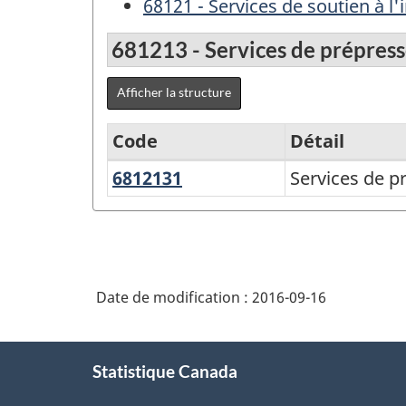
68121 - Services de soutien à l
681213 - Services de prépresse
Afficher la structure
Code
Détail
6812131
Services
Services de pr
Variante
de
du
prépresse
SCPAN
et
Canada
travaux
Date de modification :
2016-09-16
2012
de
version
finition
À
1.1
Statistique Canada
propos
-
de