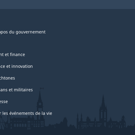
opos du gouvernement
nt et finance
nce et innovation
chtones
ans et militaires
esse
r les événements de la vie