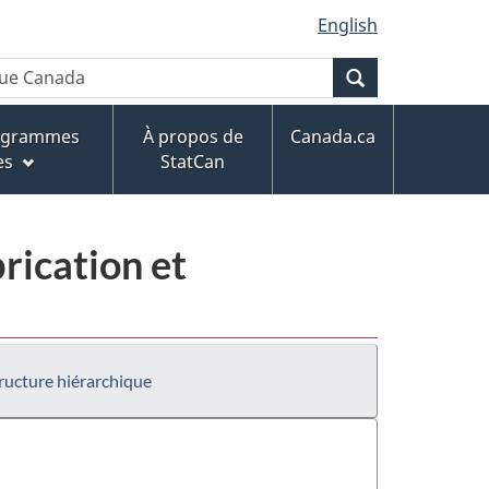
English
Recherche
rogrammes
À propos de
Canada.ca
es
StatCan
rication et
ructure hiérarchique