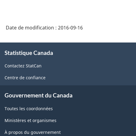
SCPAN
Canada
2012
Date de modification :
2016-09-16
version
1.1
À
Statistique Canada
propos
-
de
Fabrication
Contactez StatCan
ce
et
site
Centre de confiance
exploitation
forestière
Gouvernement du Canada
-
Toutes les coordonnées
Structure
Ministères et organismes
de
À propos du gouvernement
la