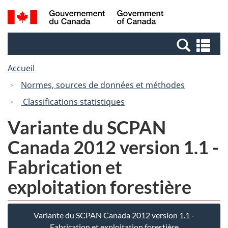
Passer
Passer
Recherche
/
au
à
et
Government
contenu
la
menus
of
Re
principal
version
Canada
et
HTML
Accueil
me
simplifiée
Normes, sources de données et méthodes
Classifications statistiques
Variante du SCPAN
Canada 2012 version 1.1 -
Fabrication et
exploitation forestière
Variante du SCPAN Canada 2012 version 1.1 -
Fabrication et exploitation forestière