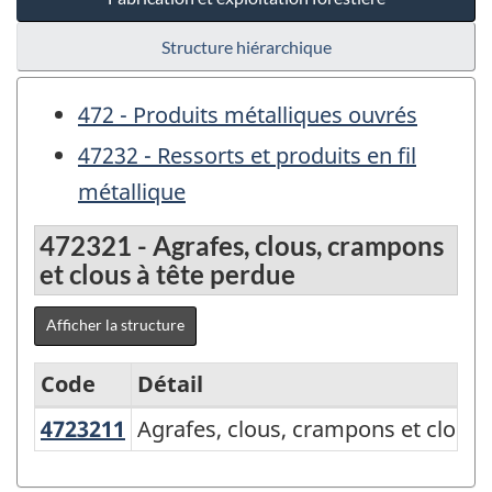
Structure hiérarchique
472 - Produits métalliques ouvrés
47232 - Ressorts et produits en fil
métallique
472321 - Agrafes, clous, crampons
et clous à tête perdue
Afficher la structure
Code
Détail
4723211
Agrafes, clous, crampons et clous
Agrafes, clous, crampons et clous 
Variante
du