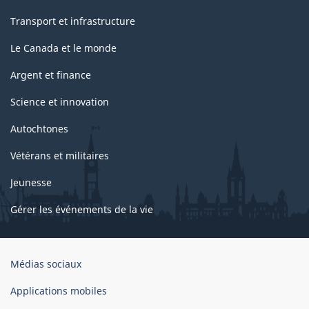
Transport et infrastructure
Le Canada et le monde
Argent et finance
Science et innovation
Autochtones
Vétérans et militaires
Jeunesse
Gérer les événements de la vie
Organisation
Médias sociaux
du
gouvernement
Applications mobiles
du