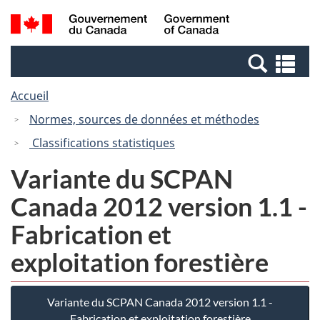
Passer
Passer
Recherche
/
au
à
et
Government
contenu
la
menus
of
Re
principal
version
Canada
et
HTML
Accueil
me
simplifiée
Normes, sources de données et méthodes
Classifications statistiques
Variante du SCPAN
Canada 2012 version 1.1 -
Fabrication et
exploitation forestière
Variante du SCPAN Canada 2012 version 1.1 -
Fabrication et exploitation forestière