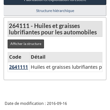
Structure hiérarchique
264111 - Huiles et graisses
lubrifiantes pour les automobiles
Afficher la structure
Code
Détail
2641111
Huiles et graisses lubrifiantes p
Huiles et graisses lubrifiantes pou
Variante
du
SCPAN
Canada
2012
Date de modification :
2016-09-16
version