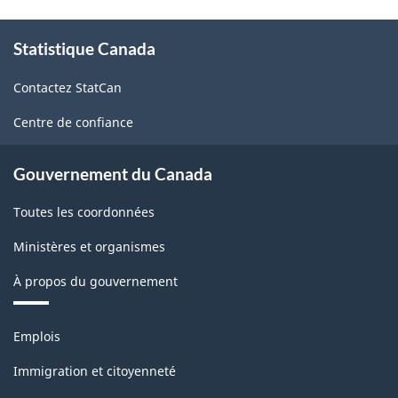
1.1
À
Statistique Canada
propos
-
de
Fabrication
Contactez StatCan
ce
et
site
Centre de confiance
exploitation
forestière
Gouvernement du Canada
-
Toutes les coordonnées
Structure
Ministères et organismes
de
À propos du gouvernement
la
classification
Thèmes
Emplois
et
sujets
Immigration et citoyenneté