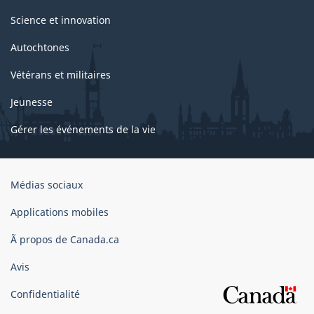
Science et innovation
Autochtones
Vétérans et militaires
Jeunesse
Gérer les événements de la vie
Organisation
Médias sociaux
du
gouvernement
Applications mobiles
du
Ã propos de Canada.ca
Canada
Avis
Confidentialité