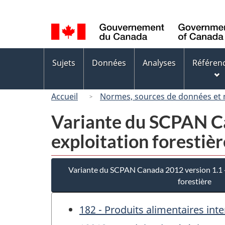
Sélection
de
la
langue
Menus
Sujets
Données
Analyses
Référen
des
sujets
Accueil
Normes, sources de données et
Variante du SCPAN Ca
exploitation forestièr
Variante du SCPAN Canada 2012 version 1.1 - 
forestière
182 - Produits alimentaires int