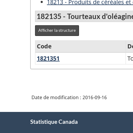
18213 - Produits de céréales et
182135 - Tourteaux d'oléagin
Afficher la structure
Code
D
1821351
Tourteaux
T
Variante
d'oléagineux
du
SCPAN
Canada
Date de modification :
2016-09-16
2012
version
À
1.1
Statistique Canada
propos
-
de