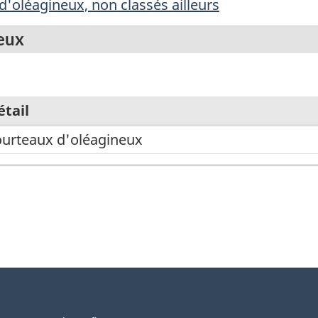
 d'oléagineux, non classés ailleurs
eux
étail
ourteaux d'oléagineux