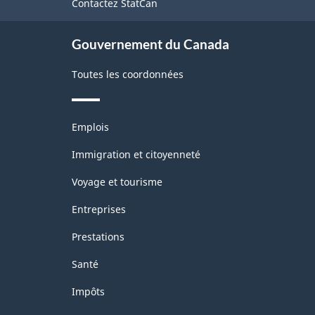
Contactez StatCan
ce
Fabrication
site
et
Gouvernement du Canada
exploitation
Toutes les coordonnées
forestière
-
Thèmes
Structure
Emplois
et
de
sujets
Immigration et citoyenneté
la
Voyage et tourisme
classification
Entreprises
Prestations
Santé
Impôts