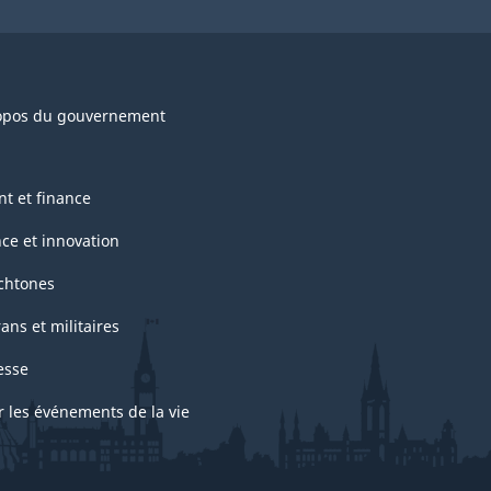
opos du gouvernement
nt et finance
nce et innovation
chtones
ans et militaires
esse
r les événements de la vie