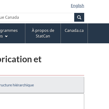
English
Recherche
rogrammes
À propos de
Canada.ca
es
StatCan
rication et
ructure hiérarchique