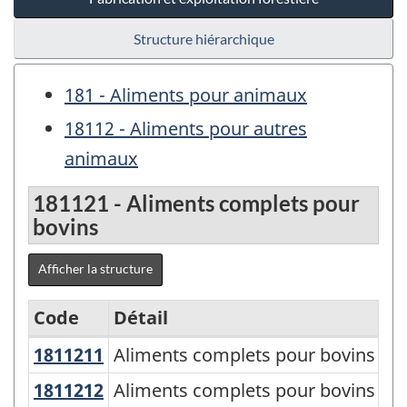
Structure hiérarchique
181 - Aliments pour animaux
18112 - Aliments pour autres
animaux
181121 - Aliments complets pour
bovins
Afficher la structure
Code
Détail
1811211
Aliments complets pour bovins lai
Aliments complets pour bovins lait
Variante
du
1811212
Aliments complets pour bovins d
Aliments complets pour bovins de