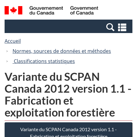
Passer
Passer
Recherche
/
au
à
et
Government
contenu
la
menus
of
Re
principal
version
Canada
et
HTML
Accueil
me
simplifiée
Normes, sources de données et méthodes
Classifications statistiques
Variante du SCPAN
Canada 2012 version 1.1 -
Fabrication et
exploitation forestière
Variante du SCPAN Canada 2012 version 1.1 -
Fabrication et exploitation forestière