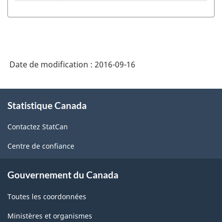
SCPAN
Canada
2012
version
Date de modification :
2016-09-16
1.1
-
À
Fabrication
Statistique Canada
propos
de
et
Contactez StatCan
ce
exploitation
site
Centre de confiance
forestière
-
Gouvernement du Canada
Structure
Toutes les coordonnées
de
Ministères et organismes
la