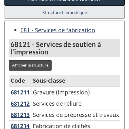
Structure hiérarchique
681 - Services de fabrication
68121 - Services de soutien à
l'impression
Afficher la structure
Code
Sous-classe
681211
Gravure (impression)
Gravure (impression)
Variante
du
681212
Services de reliure
Services de reliure
SCPAN
681213
Services de prépresse et travaux de
Services de prépresse et travaux de 
Canada
681214
Fabrication de clichés
Fabrication de clichés