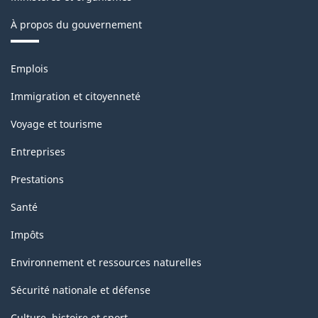
À propos du gouvernement
Thèmes
Emplois
et
sujets
Immigration et citoyenneté
Voyage et tourisme
Entreprises
Prestations
Santé
Impôts
Environnement et ressources naturelles
Sécurité nationale et défense
Culture, histoire et sport