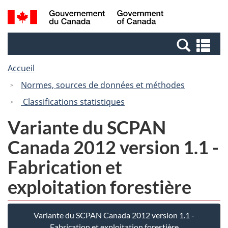
Passer
Passer
Recherche
/
au
à
et
Government
contenu
la
menus
of
Re
principal
version
Canada
et
HTML
Accueil
me
simplifiée
Normes, sources de données et méthodes
Classifications statistiques
Variante du SCPAN
Canada 2012 version 1.1 -
Fabrication et
exploitation forestière
Variante du SCPAN Canada 2012 version 1.1 -
Fabrication et exploitation forestière