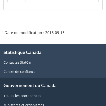
2012
version
1.1
-
Fabrication
Date de modification :
2016-09-16
et
À
exploitation
Statistique Canada
propos
forestière
de
Contactez StatCan
ce
-
site
Structure
Centre de confiance
de
Gouvernement du Canada
la
classification
Toutes les coordonnées
Ministères et organismes