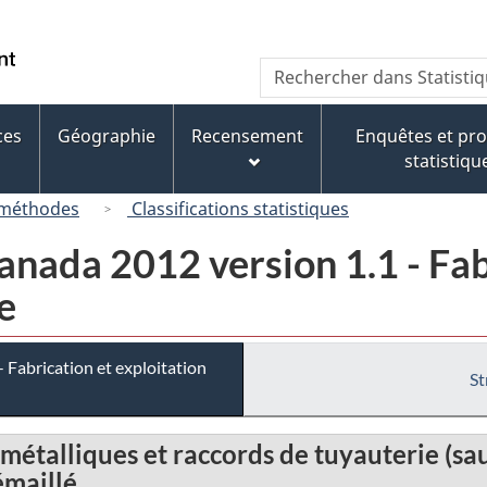
Passer
Passer
Passer
au
à
à
/
Recherche
Rechercher
contenu
« À
la
Government
dans
principal
propos
version
of
Statistique
de
HTML
ces
Géographie
Recensement
Enquêtes et p
Canada
Canada
ce
simplifiée
statistiqu
site »
 méthodes
Classifications statistiques
nada 2012 version 1.1 - Fab
e
Fabrication et exploitation
St
étalliques et raccords de tuyauterie (sauf
émaillé