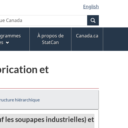
English
Recherche
rogrammes
À propos de
Canada.ca
es
StatCan
rication et
ructure hiérarchique
 les soupapes industrielles) et