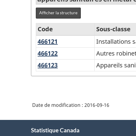
Afficher la structure
Code
Sous-classe
466121
Installations
Installations 
Variante
sanitaires
du
466122
Autres
Autres robine
et
robinets,
SCPAN
466123
Appareils
Appareils sani
accessoires
soupapes
Canada
sanitaires
et
en
2012
raccords
métal
version
émaillé
1.1
Date de modification :
2016-09-16
-
Fabrication
À
Statistique Canada
propos
et