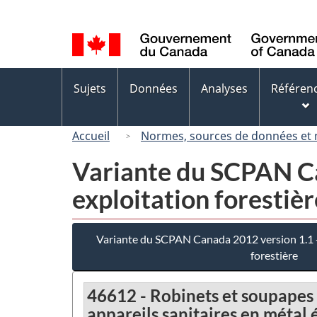
Sélection
de
la
langue
Menus
Sujets
Données
Analyses
Référen
des
sujets
Accueil
Normes, sources de données et
Variante du SCPAN Ca
exploitation forestièr
Variante du SCPAN Canada 2012 version 1.1 - 
forestière
46612 - Robinets et soupapes m
appareils sanitaires en métal 