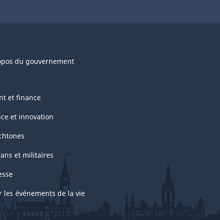
opos du gouvernement
nt et finance
nce et innovation
chtones
ans et militaires
esse
r les événements de la vie