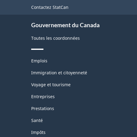
de
exploitation
Contactez StatCan
ce
site
forestière
Gouvernement du Canada
-
Structure
Toutes les coordonnées
de
la
Thèmes
Emplois
et
classification
sujets
Immigration et citoyenneté
Voyage et tourisme
Entreprises
Prestations
Santé
Impôts