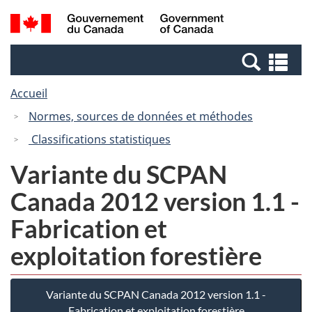
Passer
Passer
Recherche
/
au
à
et
Government
contenu
la
menus
of
Re
principal
version
Canada
et
HTML
Accueil
me
simplifiée
Normes, sources de données et méthodes
Classifications statistiques
Variante du SCPAN
Canada 2012 version 1.1 -
Fabrication et
exploitation forestière
Variante du SCPAN Canada 2012 version 1.1 -
Fabrication et exploitation forestière