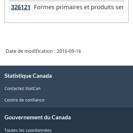
326121
Formes primaires et produits semi
Formes primaires et produits semi-
Variante
du
SCPAN
Canada
2012
Date de modification :
2016-09-16
version
1.1
À
Statistique Canada
propos
-
de
Fabrication
Contactez StatCan
ce
et
site
Centre de confiance
exploitation
forestière
Gouvernement du Canada
-
Toutes les coordonnées