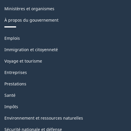
Structure
Ministères et organismes
de
À propos du gouvernement
la
classification
Thèmes
Emplois
et
sujets
Immigration et citoyenneté
Voyage et tourisme
Entreprises
Prestations
Santé
Impôts
Environnement et ressources naturelles
Sécurité nationale et défense