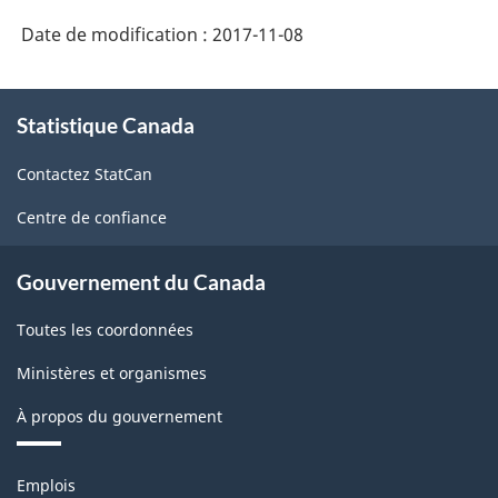
Date de modification :
2017-11-08
À
Statistique Canada
propos
de
Contactez StatCan
ce
site
Centre de confiance
Gouvernement du Canada
Toutes les coordonnées
Ministères et organismes
À propos du gouvernement
Thèmes
Emplois