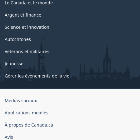
Le Canada et le monde
Argent et finance
Science et innovation
Autochtones
Vétérans et militaires
Jeunesse
Gérer les événements de la vie
Organisation
Médias sociaux
du
gouvernement
Applications mobiles
du
Ã propos de Canada.ca
Canada
Avis