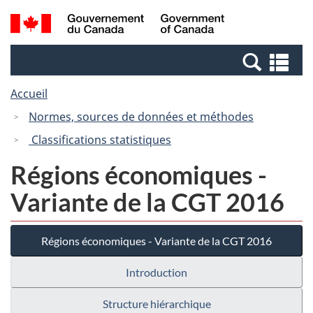
Passer
Passer
Recherche
/
au
à
et
Government
contenu
la
menus
of
Re
principal
version
Canada
et
HTML
Accueil
me
simplifiée
Normes, sources de données et méthodes
Classifications statistiques
Régions économiques -
Variante de la CGT 2016
Régions économiques - Variante de la CGT 2016
Introduction
Structure hiérarchique