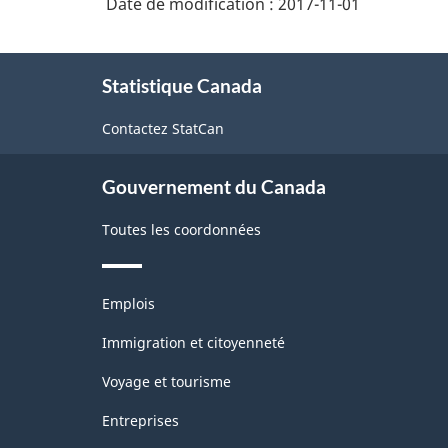
Date de modification :
2017-11-01
À
Statistique Canada
propos
de
Contactez StatCan
ce
site
Gouvernement du Canada
Toutes les coordonnées
Thèmes
Emplois
et
sujets
Immigration et citoyenneté
Voyage et tourisme
Entreprises