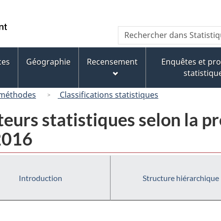
Passer
Passer
Passer
au
à
à
/
Recherche
Rechercher
contenu
« À
la
Government
dans
principal
propos
version
of
Statistique
de
HTML
ces
Géographie
Recensement
Enquêtes et p
Canada
Canada
ce
simplifiée
statistiqu
site »
 méthodes
Classifications statistiques
eurs statistiques selon la pr
 2016
Introduction
Structure hiérarchique