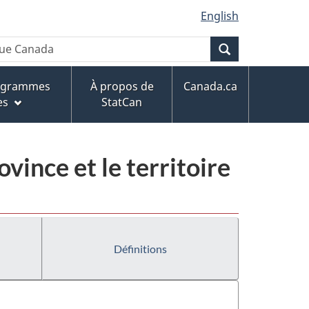
English
Recherche
rogrammes
À propos de
Canada.ca
es
StatCan
ovince et le territoire
Définitions