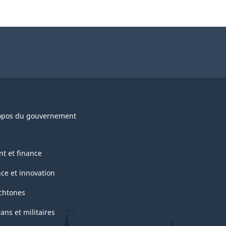
opos du gouvernement
nt et finance
nce et innovation
chtones
ans et militaires