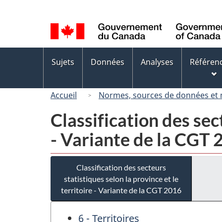
Sélection
de
la
langue
Menus
Sujets
Données
Analyses
Référen
des
sujets
Accueil
Normes, sources de données et
Classification des sect
- Variante de la CGT
Classification des secteurs
statistiques selon la province et le
territoire - Variante de la CGT 2016
6 - Territoires