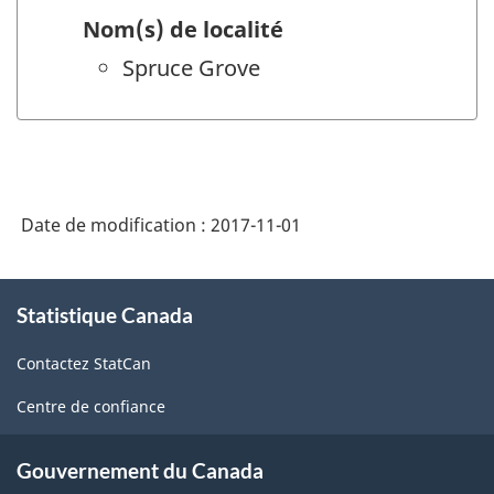
Nom(s) de localité
Spruce Grove
Date de modification :
2017-11-01
À
Statistique Canada
propos
de
Contactez StatCan
ce
site
Centre de confiance
Gouvernement du Canada