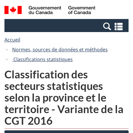
Passer
Passer
Recherche
/
au
à
et
Government
contenu
la
menus
of
Re
principal
version
Canada
et
HTML
Accueil
me
simplifiée
Normes, sources de données et méthodes
Classifications statistiques
Classification des
secteurs statistiques
selon la province et le
territoire - Variante de la
CGT 2016