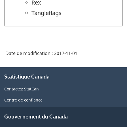
Rex
Tangleflags
Date de modification :
2017-11-01
À
Statistique Canada
propos
de
Contactez StatCan
ce
site
Centre de confiance
Gouvernement du Canada