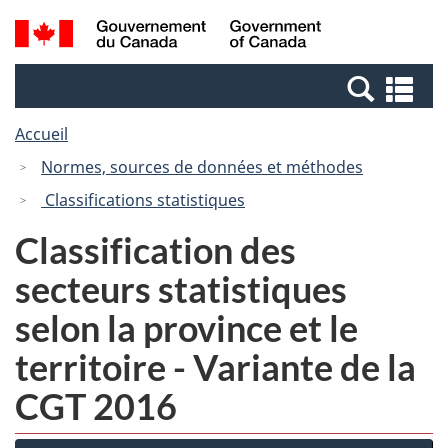
Passer
Passer
Recherche
/
au
à
et
Government
contenu
la
menus
of
Re
principal
version
Canada
et
HTML
Accueil
me
simplifiée
Normes, sources de données et méthodes
Classifications statistiques
Classification des
secteurs statistiques
selon la province et le
territoire - Variante de la
CGT 2016