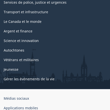
Services de police, justice et urgences
Transport et infrastructure
Le Canada et le monde
Argent et finance
Science et innovation
Autochtones
Vétérans et militaires
Jeunesse
Gérer les événements de la vie
Organisation
Médias sociaux
du
gouvernement
Applications mobiles