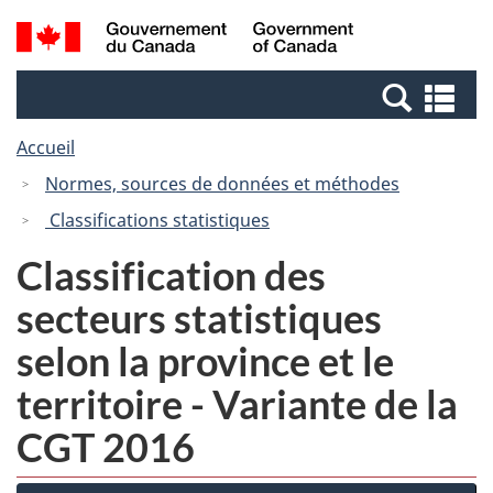
Passer
Passer
Recherche
/
au
à
et
Government
contenu
la
menus
of
Re
principal
version
Canada
et
HTML
Accueil
me
simplifiée
Normes, sources de données et méthodes
Classifications statistiques
Classification des
secteurs statistiques
selon la province et le
territoire - Variante de la
CGT 2016