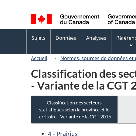
Sélection
de
la
langue
Menus
Sujets
Données
Analyses
Référen
des
sujets
Accueil
Normes, sources de données et
Classification des sect
- Variante de la CGT
Classification des secteurs
statistiques selon la province et le
territoire - Variante de la CGT 2016
4 - Prairies