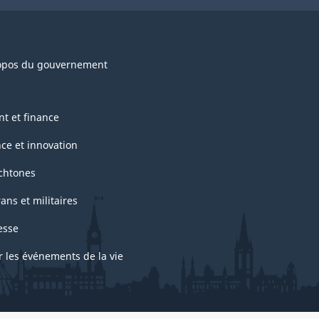
opos du gouvernement
nt et finance
nce et innovation
chtones
ans et militaires
esse
r les événements de la vie