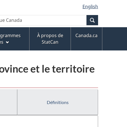
English
Recherche
rogrammes
À propos de
Canada.ca
es
StatCan
ovince et le territoire
Définitions