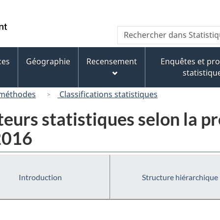
Passer
Passer
Passer
Passer
au
au
à
à
/
Recherche
Rechercher
Gestionnaire
contenu
« À
la
Government
dans
des
principal
propos
version
of
Statistique
Invitations
de
HTML
ces
Géographie
Recensement
Enquêtes et p
Canada
Canada
ce
simplifiée
statistiqu
site »
 méthodes
Classifications statistiques
eurs statistiques selon la pr
 2016
Introduction
Structure hiérarchique