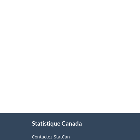
À
Statistique Canada
propos
de
Contactez StatCan
ce