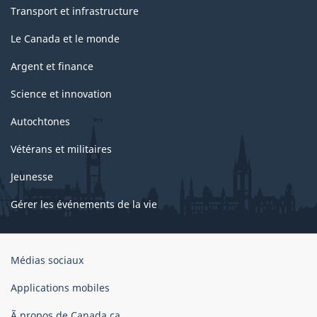
Transport et infrastructure
Le Canada et le monde
Argent et finance
Science et innovation
Autochtones
Vétérans et militaires
Jeunesse
Gérer les événements de la vie
Organisation
Médias sociaux
du
gouvernement
Applications mobiles
du
Ã propos de Canada.ca