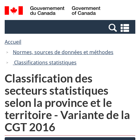
Passer
Passer
Recherche
/
au
à
et
Government
contenu
la
menus
of
Re
principal
version
Canada
et
HTML
Accueil
me
simplifiée
Normes, sources de données et méthodes
Classifications statistiques
Classification des
secteurs statistiques
selon la province et le
territoire - Variante de la
CGT 2016